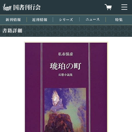
国書刊行会
買物カゴを
メ
新刊情報
近刊情報
シリーズ
ニュース
特集
書籍詳細