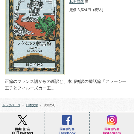
私市保彦
訳
定価 3,524円（税込）
正篇のフランス語からの新訳と、本邦初訳の挿話篇「アラーシー
王子とフィルーズカー王…
トップページ
＞
日本文学
＞
琥珀の町
国書刊行会
国書刊行会
国書刊行会
X(旧Twitter)
Facebook
Instagram