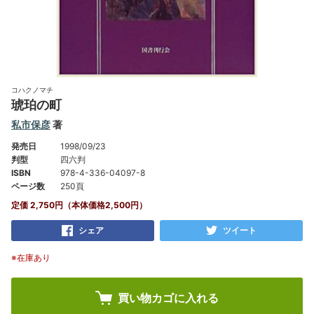
コハクノマチ
琥珀の町
私市保彦
著
発売日
1998/09/23
判型
四六判
ISBN
978-4-336-04097-8
ページ数
250頁
定価 2,750円（本体価格2,500円）
シェア
ツイート
※在庫あり