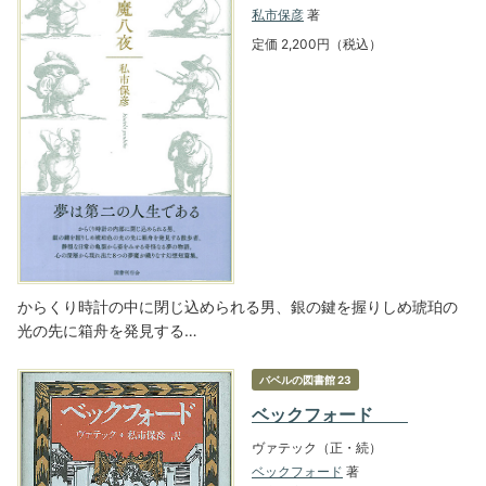
私市保彦
著
定価 2,200円（税込）
からくり時計の中に閉じ込められる男、銀の鍵を握りしめ琥珀の
光の先に箱舟を発見する…
バベルの図書館 23
ベックフォード
ヴァテック（正・続）
ベックフォード
著