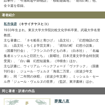
踪事件」「今浦島鼈甲師物語」「移動遊園地」「琥珀の町」他、
全９篇を収録。
著者紹介
私市保彦
（キサイチヤスヒコ）
1933年生まれ。東京大学大学院比較文化学科卒業。武蔵大学名誉
教授。
主な著書に、「ネモ船長と青ひげ」（晶文社）、「幻想物語の文
法」（晶文社・ちくま学芸文庫）、「琥珀の町 幻想小説集」
（国書刊行会）、「フランスの子どもの本」（白水社）、「名編
集者エッツェルと巨匠たち」（新曜社、日本児童文学学会特別賞
受賞）、「白い繭 幻想短篇集」（沖積舎）ほか。
主な訳書に、ウィリアム・ベックフォード「ヴァテック」（国書
刊行会）、ジュール・ヴェルヌ「海底二万里」（岩波少年文
庫）、同「二年間の休暇」（岩波少年文庫）、ミッシェル・セー
ル序「ジュール・ヴェルヌの世界」（監訳、東洋書林）ほか。
同じ著者・訳者の作品
夢魔八夜