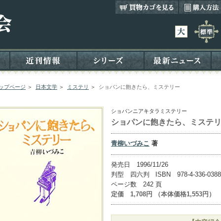
ップページ
＞
日本文学
＞
ミステリ
＞
ショパンに飽きたら、ミステリー
ショパンニアキタラミステリー
ショパンに飽きたら、ミステ
青柳いづみこ
著
発売日 1996/11/26
判型 四六判 ISBN 978-4-336-0388
ページ数 242 頁
定価 1,708円 （本体価格1,553円）