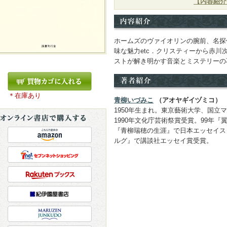
【内容紹介
ホームズのヴァイオリンの腕前、名探
味な魅力etc．クリスティーから赤
ストが解き明かす音楽とミステリーの
＊在庫あり
青柳いづみこ
（アオヤギイヅミコ）
1950年生まれ。東京藝術大学、国立
1990年文化庁芸術祭賞受賞。99年『
『青柳瑞穂の生涯』で日本エッセイス
ルグ』で講談社エッセイ賞受賞。