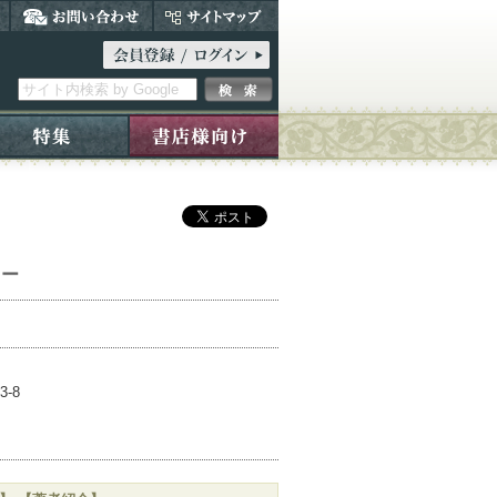
リー
3-8