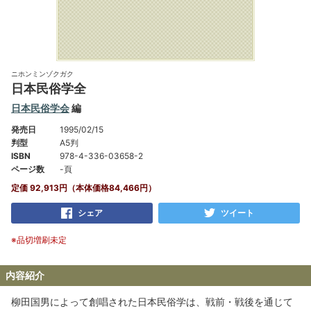
ニホンミンゾクガク
日本民俗学全
日本民俗学会
編
発売日
1995/02/15
判型
A5判
ISBN
978-4-336-03658-2
ページ数
-頁
定価 92,913円（本体価格84,466円）
シェア
ツイート
※品切増刷未定
内容紹介
柳田国男によって創唱された日本民俗学は、戦前・戦後を通じて