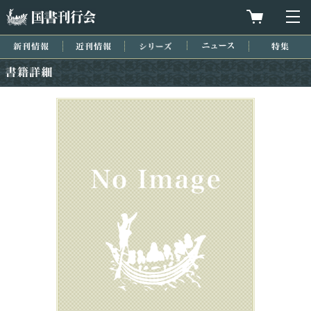
国書刊行会
買物カゴを
メ
新刊情報
近刊情報
シリーズ
ニュース
特集
書籍詳細