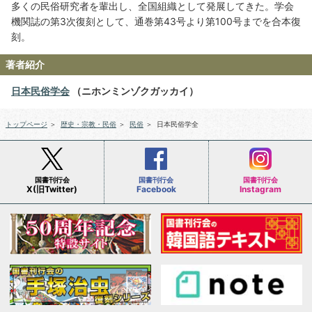
多くの民俗研究者を輩出し、全国組織として発展してきた。学会
機関誌の第3次復刻として、通巻第43号より第100号までを合本復
刻。
著者紹介
日本民俗学会
（ニホンミンゾクガッカイ）
トップページ
＞
歴史・宗教・民俗
＞
民俗
＞
日本民俗学全
国書刊行会
国書刊行会
国書刊行会
X(旧Twitter)
Facebook
Instagram