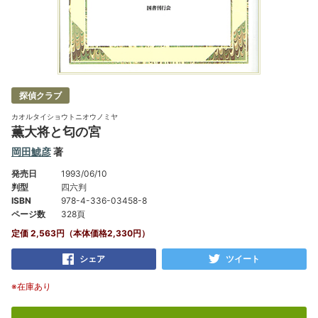
探偵クラブ
カオルタイショウトニオウノミヤ
薫大将と匂の宮
岡田鯱彦
著
発売日
1993/06/10
判型
四六判
ISBN
978-4-336-03458-8
ページ数
328頁
定価 2,563円（本体価格2,330円）
シェア
ツイート
※在庫あり