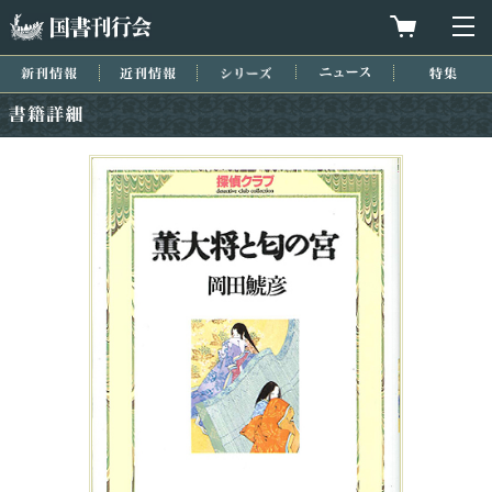
国書刊行会
買物カゴを
メ
新刊情報
近刊情報
シリーズ
ニュース
特集
書籍詳細