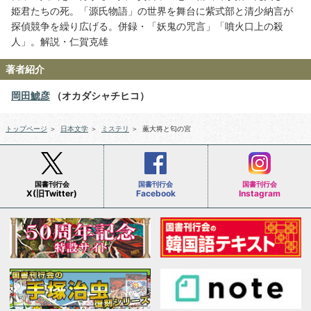
姫君たちの死。「源氏物語」の世界を舞台に紫式部と清少納言が
探偵競争を繰り広げる。併録・「妖鬼の咒言」「噴火口上の殺
人」。解説・仁賀克雄
著者紹介
岡田鯱彦
（オカダシャチヒコ）
トップページ
＞
日本文学
＞
ミステリ
＞
薫大将と匂の宮
国書刊行会
国書刊行会
国書刊行会
X(旧Twitter)
Facebook
Instagram