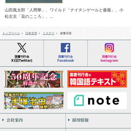
山田風太郎「人間華」、ワイルド「ナイチンゲールと薔薇」、小
松左京「花のこころ」、…
トップページ
＞
日本文学
＞
ミステリ
＞
虚像淫楽
国書刊行会
国書刊行会
国書刊行会
X(旧Twitter)
Facebook
Instagram
会社案内