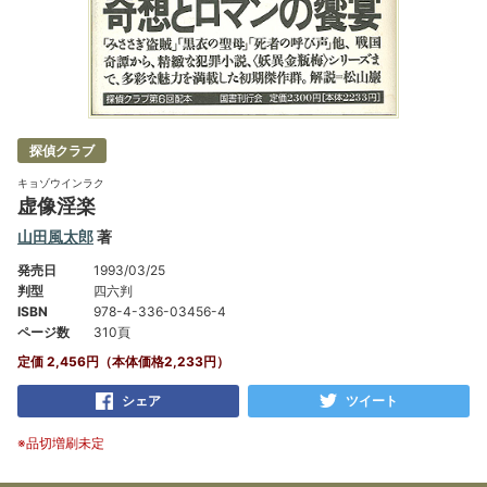
探偵クラブ
キョゾウインラク
虚像淫楽
山田風太郎
著
発売日
1993/03/25
判型
四六判
ISBN
978-4-336-03456-4
ページ数
310頁
定価 2,456円（本体価格2,233円）
シェア
ツイート
※品切増刷未定