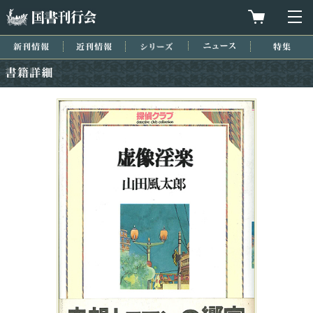
国書刊行会
買物カゴを
メ
新刊情報
近刊情報
シリーズ
ニュース
特集
書籍詳細