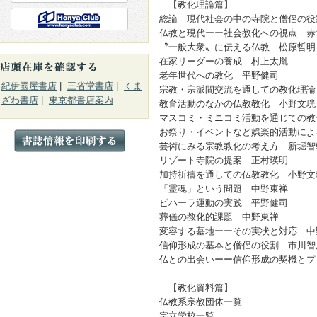
【教化理論篇】
総論 現代社会の中の寺院と僧侶の役
仏教と現代ーー社会教化への視点 赤
〝一般大衆〟に伝える仏教 松原哲明
在家リーダーの養成 村上太胤
老年世代への教化 平野健司
紀伊國屋書店
|
三省堂書店
|
くま
宗教・宗派間交流を通しての教化理論
ざわ書店
|
東京都書店案内
教育活動のなかの仏教教化 小野文珖
マスコミ・ミニコミ活動を通じての教
お祭り・イベントなど娯楽的活動によ
芸術にみる宗教教化の考え方 新堀智
リゾート寺院の提案 正村瑛明
加持祈禱を通しての仏教教化 小野文
「霊魂」という問題 中野東禅
ビハーラ運動の実践 平野健司
葬儀の教化的課題 中野東禅
変容する墓地ーーその実状と対応 中
信仰形成の基本と僧侶の役割 市川智
仏との出会いーー信仰形成の契機とプ
【教化資料篇】
仏教系宗教団体一覧
宗立学校一覧