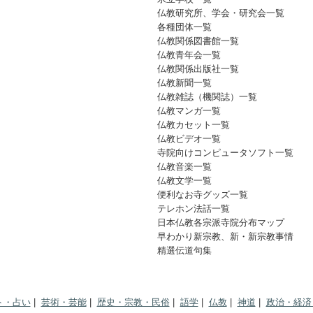
仏教研究所、学会・研究会一覧
各種団体一覧
仏教関係図書館一覧
仏教青年会一覧
仏教関係出版社一覧
仏教新聞一覧
仏教雑誌（機関誌）一覧
仏教マンガ一覧
仏教カセット一覧
仏教ビデオ一覧
寺院向けコンピュータソフト一覧
仏教音楽一覧
仏教文学一覧
便利なお寺グッズ一覧
テレホン法話一覧
日本仏教各宗派寺院分布マップ
早わかり新宗教、新・新宗教事情
精選伝道句集
ト・占い
|
芸術・芸能
|
歴史・宗教・民俗
|
語学
|
仏教
|
神道
|
政治・経済