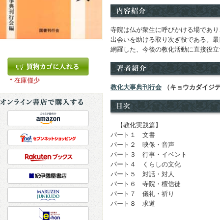
寺院は仏が衆生に呼びかける場であり
出会いを助ける取り次ぎ役である。最
網羅した、今後の教化活動に直接役立
＊在庫僅少
教化大事典刊行会
（キョウカダイジ
【教化実践篇】
パート１ 文書
パート２ 映像・音声
パート３ 行事・イベント
パート４ くらしの文化
パート５ 対話・対人
パート６ 寺院・檀信徒
パート７ 儀礼・祈り
パート８ 求道