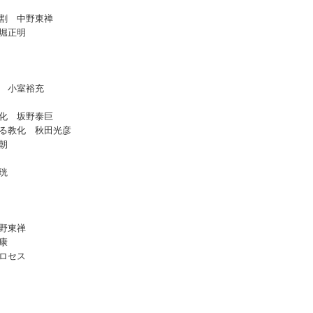
割 中野東禅
堀正明
 小室裕充
化 坂野泰巨
る教化 秋田光彦
朝
珖
野東禅
康
ロセス