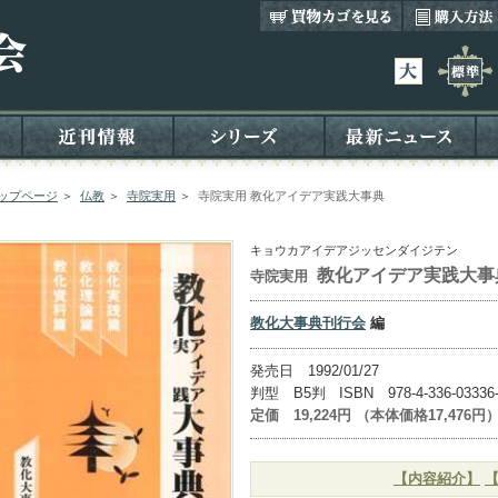
ップページ
＞
仏教
＞
寺院実用
＞
寺院実用 教化アイデア実践大事典
キョウカアイデアジッセンダイジテン
教化アイデア実践大事
寺院実用
教化大事典刊行会
編
発売日 1992/01/27
判型 B5判 ISBN 978-4-336-03336
定価 19,224円 （本体価格17,476円
【内容紹介】