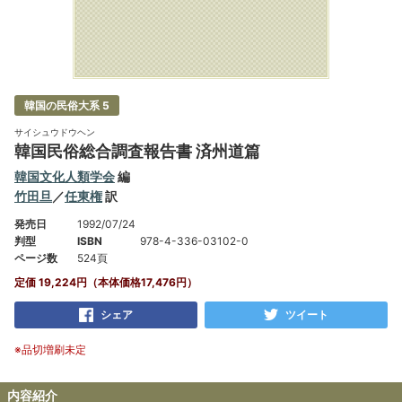
韓国の民俗大系 5
サイシュウドウヘン
韓国民俗総合調査報告書 済州道篇
韓国文化人類学会
編
竹田旦
／
任東権
訳
発売日
1992/07/24
判型
ISBN
978-4-336-03102-0
ページ数
524頁
定価 19,224円（本体価格17,476円）
シェア
ツイート
※品切増刷未定
内容紹介