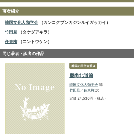
著者紹介
韓国文化人類学会
（カンコクブンカジンルイガッカイ）
竹田旦
（タケダアキラ）
任東権
（ニントウケン）
同じ著者・訳者の作品
韓国の民俗大系 4
慶尚北道篇
韓国文化人類学会
編
竹田旦
／
任東権
訳
定価 24,530円（税込）