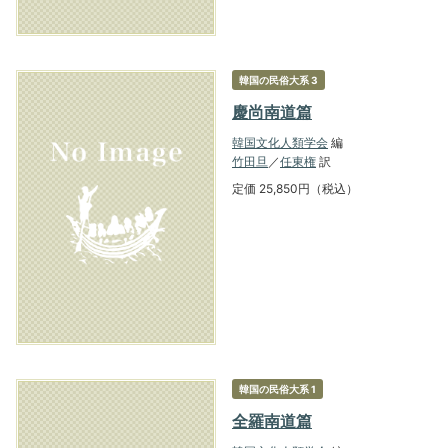
韓国の民俗大系 3
慶尚南道篇
韓国文化人類学会
編
竹田旦
／
任東権
訳
定価 25,850円（税込）
韓国の民俗大系 1
全羅南道篇