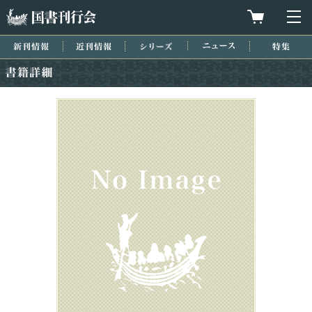
国書刊行会
買物カゴを
メ
新刊情報
近刊情報
シリーズ
ニュース
特集
書籍詳細