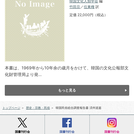
韓国文化人類学会
編
竹田旦
／
任東権
訳
定価 22,000円（税込）
本書は、1969年から10年余の歳月をかけて、韓国の文化公報部文
化財管理局より発…
もっと見る
トップページ
＞
歴史・宗教・民俗
＞
韓国民俗総合調査報告書 済州道篇
国書刊行会
国書刊行会
国書刊行会