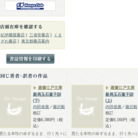
紀伊國屋書店
|
三省堂書店
|
くま
ざわ書店
|
東京都書店案内
叢書江戸文庫
叢書江戸文庫
新局玉石童子訓
新局玉石童子訓
(下)
(上)
内田保廣
／
藤沢毅
内田保廣
／
藤沢毅
校訂
校訂
定価6,380円（税
定価6,160円（税
込）
込）
悪たる本性の命ずるまま、行く先々に
悪たる本性の命ずるまま、行く先々