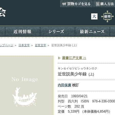
ップページ
＞
日本文学
＞
近世文学
＞
近世説美少年録 (上)
叢書江戸文庫
21
キンセイセツビショウネンロク
近世説美少年録
(上)
内田保廣
校訂
発売日 1993/04/21
判型 四六判 ISBN 978-4-336-0300
ページ数 282 頁
定価 5,339円 （本体価格4,854円）