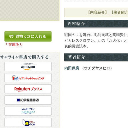
【内容紹介】
【著者紹
戦国の世を舞台に毛利元就と陶晴賢に
ピカレスクロマン。かの「八犬伝」と
＊在庫あり
表的長篇読本。
内田保廣
（ウチダヤスヒロ）