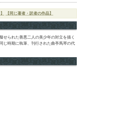
介】
【同じ著者・訳者の作品】
擬せられた善悪二人の美少年の対立を描く
同じ時期に執筆、刊行された曲亭馬琴の代