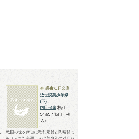
叢書江戸文庫
近世説美少年録
(下)
内田保廣
校訂
定価5,446円（税
込）
戦国の世を舞台に毛利元就と陶晴賢に
に
擬せられた善悪二人の美少年の対立を