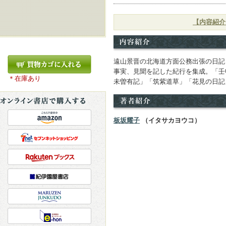
【内容紹介
遠山景晋の北海道方面公務出張の日記
事実、見聞を記した紀行を集成。「壬
＊在庫あり
未曽有記」「筑紫道草」「花見の日記
板坂耀子
（イタサカヨウコ）