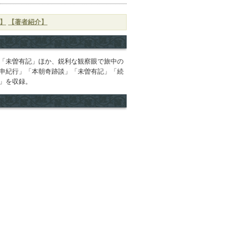
】
【著者紹介】
「未曽有記」ほか、鋭利な観察眼で旅中の
申紀行」「本朝奇跡談」「未曽有記」「続
」を収録。