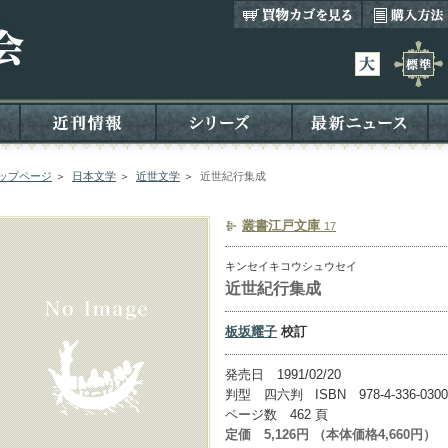
ップページ
＞
日本文学
＞
近世文学
＞
近世紀行集成
叢書江戸文庫
17
キンセイキコウシュウセイ
近世紀行集成
板坂耀子
校訂
発売日 1991/02/20
判型 四六判 ISBN 978-4-336-0300
ページ数 462 頁
定価 5,126円 （本体価格4,660円）