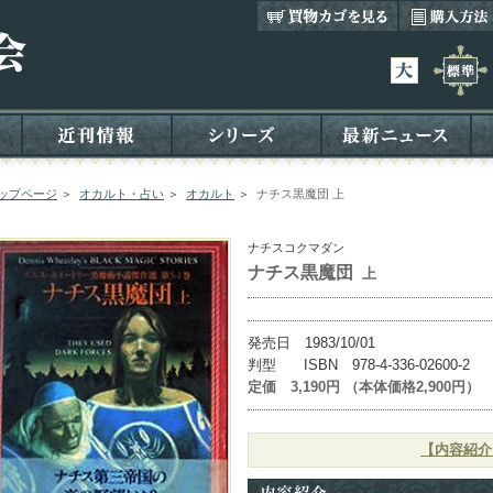
ップページ
＞
オカルト・占い
＞
オカルト
＞
ナチス黒魔団 上
ナチスコクマダン
ナチス黒魔団
上
発売日 1983/10/01
判型 ISBN 978-4-336-02600-2
定価 3,190円 （本体価格2,900円）
【内容紹介