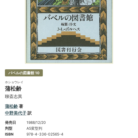
バベルの図書館 10
ホショウレイ
蒲松齢
聊斎志異
蒲松齢
著
中野美代子
訳
発売日
1988/12/20
判型
A5変型判
ISBN
978-4-336-02565-4