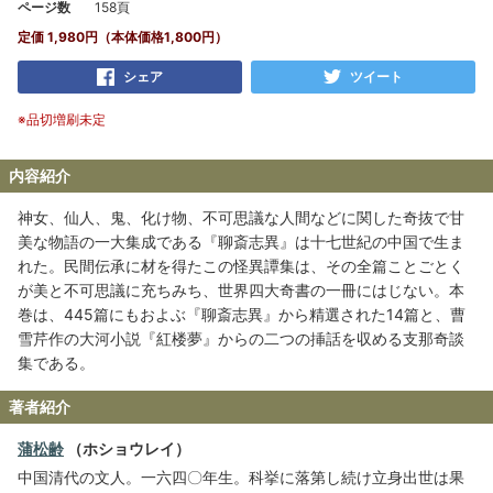
ページ数
158頁
定価 1,980円（本体価格1,800円）
シェア
ツイート
※品切増刷未定
内容紹介
神女、仙人、鬼、化け物、不可思議な人間などに関した奇抜で甘
美な物語の一大集成である『聊斎志異』は十七世紀の中国で生ま
れた。民間伝承に材を得たこの怪異譚集は、その全篇ことごとく
が美と不可思議に充ちみち、世界四大奇書の一冊にはじない。本
巻は、445篇にもおよぶ『聊斎志異』から精選された14篇と、曹
雪芹作の大河小説『紅楼夢』からの二つの挿話を収める支那奇談
集である。
著者紹介
蒲松齢
（ホショウレイ）
中国清代の文人。一六四〇年生。科挙に落第し続け立身出世は果