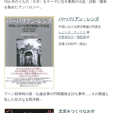
12か月のうちの〈９月〉をテーマに古今東西の小説・詩歌・随筆
を集めたアンソロジー…
バーバリアン・レンズ
中国における西洋廃墟の写真史
レジーヌ・ティリエ
著
中野美代子
／
鴇田潤
訳
定価 5,060円（税込）
アヘン戦争時の英・仏連合軍の円明園焼き討ち事件……その廃墟と
化した壮大なる西洋楼…
北京をつくりなおす