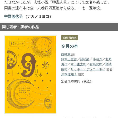
たせなかったが、志怪小説「聊斎志異」によって文名を残した。
同書の流布本は全一六巻四四五篇から成る。一七一五年没。
中野美代子
（ナカノミヨコ）
同じ著者・訳者の作品
12か月の本
９月の本
西崎憲
編
鈴木三重吉
／
蒲松齢
／
小沼丹
／
北野
勇作
／
木下杢太郎
／
有島武郎
／
島崎
藤村
／
リッキー・デュコーネイ
他著
岸本佐知子
他訳
定価 3,080円（税込）