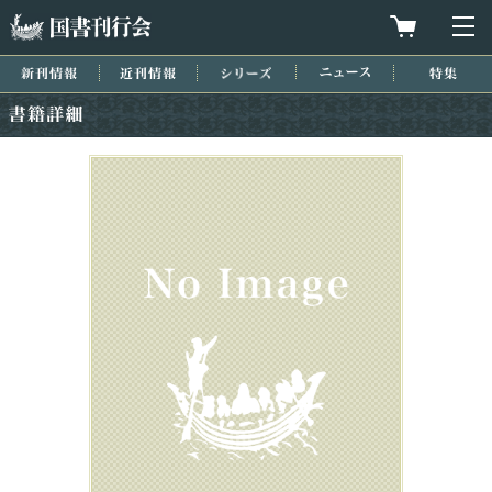
国書刊行会
買物カゴを
メ
新刊情報
近刊情報
シリーズ
ニュース
特集
書籍詳細