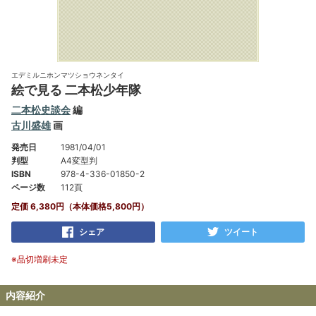
エデミルニホンマツショウネンタイ
絵で見る 二本松少年隊
二本松史談会
編
古川盛雄
画
発売日
1981/04/01
判型
A4変型判
ISBN
978-4-336-01850-2
ページ数
112頁
定価 6,380円（本体価格5,800円）
シェア
ツイート
※品切増刷未定
内容紹介