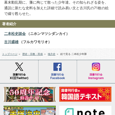
幕末動乱期に、藩に殉じて散った少年達。その知られざる姿を、
通説に新たな史料を加えた詳細で読み易い文と古川氏の71枚の絵
で綴り甦らせた。
著者紹介
二本松史談会
（ニホンマツシダンカイ）
古川盛雄
（フルカワモリオ）
トップページ
＞
歴史・宗教・民俗
＞
地方史
＞
絵で見る 二本松少年隊
国書刊行会
国書刊行会
国書刊行会
X(旧Twitter)
Facebook
Instagram