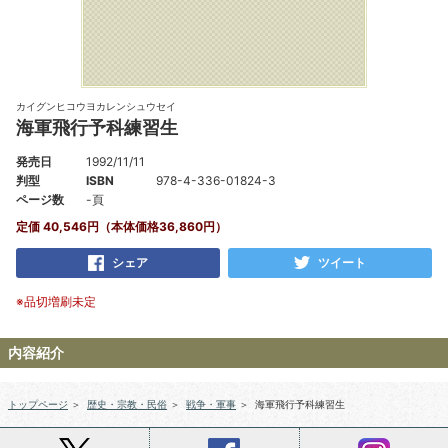
カイグンヒコウヨカレンシュウセイ
海軍飛行予科練習生
発売日
1992/11/11
判型
ISBN
978-4-336-01824-3
ページ数
-頁
定価 40,546円（本体価格36,860円）
シェア
ツイート
※品切増刷未定
内容紹介
トップページ
＞
歴史・宗教・民俗
＞
戦争・軍事
＞
海軍飛行予科練習生