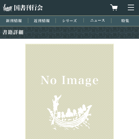
国書刊行会
買物カゴを
メ
新刊情報
近刊情報
シリーズ
ニュース
特集
書籍詳細