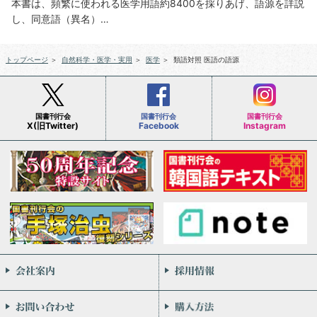
本書は、頻繁に使われる医学用語約8400を採りあげ、語源を詳説
し、同意語（異名）…
トップページ
＞
自然科学・医学・実用
＞
医学
＞
類語対照 医語の語源
国書刊行会
国書刊行会
国書刊行会
X(旧Twitter)
Facebook
Instagram
会社案内
お問い合わせ