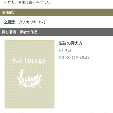
小辞典。巻末に索引を付した。
著者紹介
立川清
（タチカワキヨシ）
同じ著者・訳者の作品
医語の覚え方
立川清
編
定価 10,450円（税込）