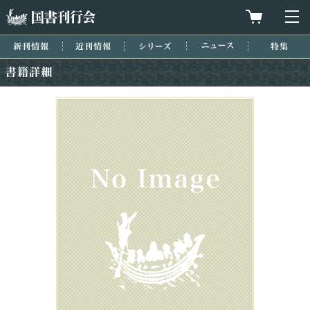
国書刊行会
買物カゴを
メ
新刊情報
近刊情報
シリーズ
ニュース
特集
書籍詳細