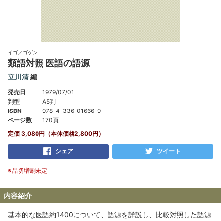
イゴノゴゲン
類語対照 医語の語源
立川清
編
発売日
1979/07/01
判型
A5判
ISBN
978-4-336-01666-9
ページ数
170頁
定価 3,080円（本体価格2,800円）
シェア
ツイート
※品切増刷未定
内容紹介
基本的な医語約1400について、語源を詳説し、比較対照した語源