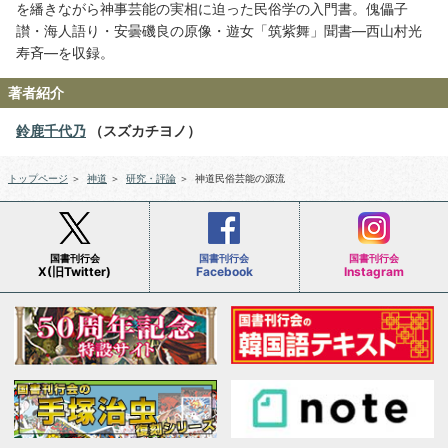
を繙きながら神事芸能の実相に迫った民俗学の入門書。傀儡子
讃・海人語り・安曇磯良の原像・遊女「筑紫舞」聞書―西山村光
寿斉―を収録。
著者紹介
鈴鹿千代乃
（スズカチヨノ）
トップページ
＞
神道
＞
研究・評論
＞
神道民俗芸能の源流
国書刊行会
国書刊行会
国書刊行会
X(旧Twitter)
Facebook
Instagram