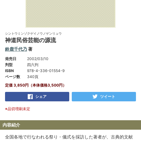
シントウミンゾクゲイノウノゲンリュウ
神道民俗芸能の源流
鈴鹿千代乃
著
発売日
2002/03/10
判型
四六判
ISBN
978-4-336-01554-9
ページ数
340頁
定価 3,850円（本体価格3,500円）
シェア
ツイート
※品切増刷未定
内容紹介
全国各地で行なわれる祭り・儀式を採訪した著者が、古典的文献