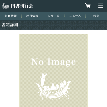
国書刊行会
買物カゴを
メ
新刊情報
近刊情報
シリーズ
ニュース
特集
書籍詳細