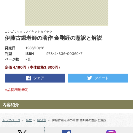
コンゴウキョウノイヤクトカイセツ
伊藤古鑑老師の著作 金剛経の意訳と解説
発売日
1986/10/26
判型
ISBN
978-4-336-00360-7
ページ数
-頁
定価 4,180円（本体価格3,800円）
シェア
ツイート
※品切増刷未定
内容紹介
トップページ
＞
仏教
＞
臨済宗
＞
伊藤古鑑老師の著作 金剛経の意訳と解説