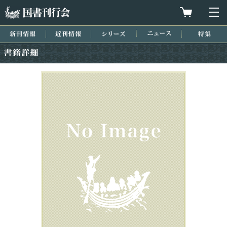
国書刊行会
買物カゴを
メ
新刊情報
近刊情報
シリーズ
ニュース
特集
書籍詳細