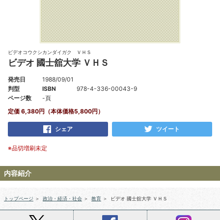
ビデオコウクシカンダイガク ＶＨＳ
ビデオ 國士舘大学 ＶＨＳ
発売日
1988/09/01
判型
ISBN
978-4-336-00043-9
ページ数
-頁
定価 6,380円（本体価格5,800円）
シェア
ツイート
※品切増刷未定
内容紹介
トップページ
＞
政治・経済・社会
＞
教育
＞
ビデオ 國士舘大学 ＶＨＳ