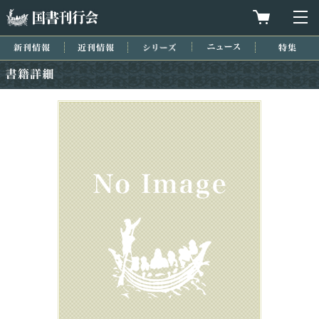
国書刊行会
買物カゴを
メ
新刊情報
近刊情報
シリーズ
ニュース
特集
書籍詳細