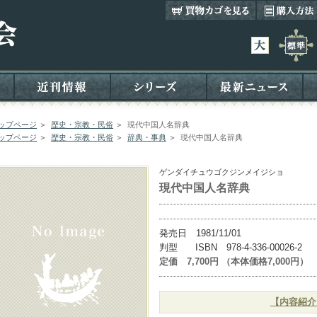
ップページ
＞
歴史・宗教・民俗
＞
現代中国人名辞典
ップページ
＞
歴史・宗教・民俗
＞
辞典・事典
＞
現代中国人名辞典
ゲンダイチュウゴクジンメイジショ
現代中国人名辞典
発売日 1981/11/01
判型 ISBN 978-4-336-00026-2
定価 7,700円 （本体価格7,000円）
【内容紹介