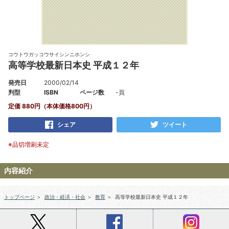
コウトウガッコウサイシンニホンシ
高等学校最新日本史 平成１２年
発売日
2000/02/14
判型
ISBN
ページ数
-頁
定価 880円（本体価格800円）
シェア
ツイート
※品切増刷未定
内容紹介
トップページ
＞
政治・経済・社会
＞
教育
＞
高等学校最新日本史 平成１２年