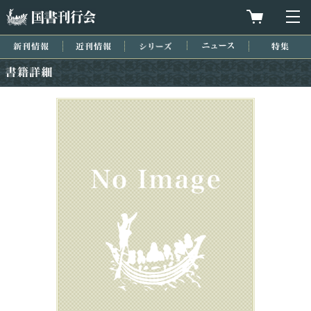
国書刊行会
買物カゴを
メ
新刊情報
近刊情報
シリーズ
ニュース
特集
書籍詳細