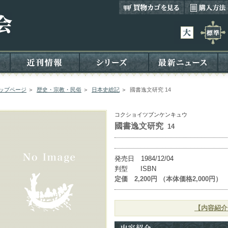
ップページ
＞
歴史・宗教・民俗
＞
日本史総記
＞
國書逸文研究 14
コクショイツブンケンキュウ
國書逸文研究
14
発売日 1984/12/04
判型 ISBN
定価 2,200円 （本体価格2,000円）
【内容紹介