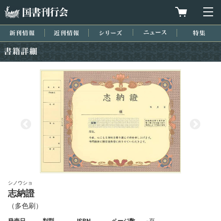
国書刊行会
買物カゴを
メ
新刊情報
近刊情報
シリーズ
ニュース
特集
書籍詳細
シノウショ
志納證
（多色刷）
発売日
判型
ISBN
ページ数
-頁