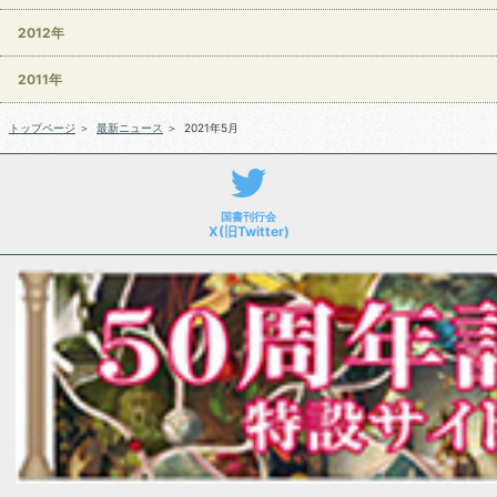
2012年
2011年
トップページ
＞
最新ニュース
＞
2021年5月
国書刊行会
X(旧Twitter)