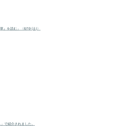
読む」〈6/19 (土)〉
し」で紹介されました。