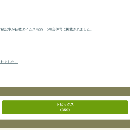
記事が仏教タイムス4/29・5/6合併号に掲載されました。
されました。
トピックス
(359)