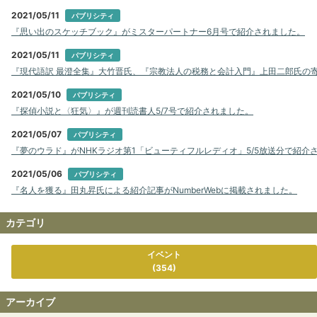
2021/05/11
パブリシティ
『思い出のスケッチブック』がミスターパートナー6月号で紹介されました。
2021/05/11
パブリシティ
『現代語訳 最澄全集』大竹晋氏、『宗教法人の税務と会計入門』上田二郎氏の寄稿
2021/05/10
パブリシティ
『探偵小説と〈狂気〉』が週刊読書人5/7号で紹介されました。
2021/05/07
パブリシティ
『夢のウラド』がNHKラジオ第1「ビューティフルレディオ」5/5放送分で紹介
2021/05/06
パブリシティ
『名人を獲る』田丸昇氏による紹介記事がNumberWebに掲載されました。
カテゴリ
イベント
(354)
アーカイブ