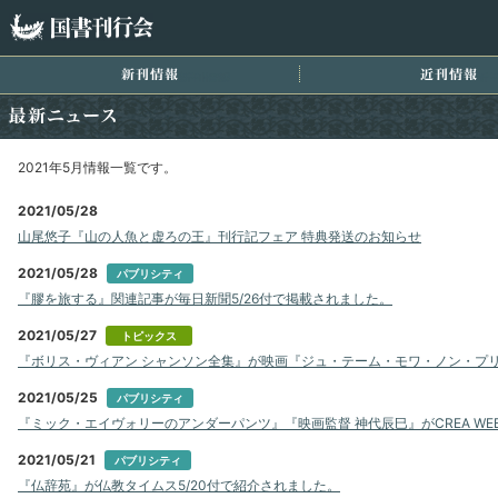
国書刊行会
新刊情報
近
最新ニュース
2021年5月情報一覧です。
2021/05/28
山尾悠子『山の人魚と虚ろの王』刊行記フェア 特典発送のお知らせ
2021/05/28
パブリシティ
『膠を旅する』関連記事が毎日新聞5/26付で掲載されました。
2021/05/27
トピックス
『ボリス・ヴィアン シャンソン全集』が映画『ジュ・テーム・モワ・ノン・プリ
2021/05/25
パブリシティ
『ミック・エイヴォリーのアンダーパンツ』『映画監督 神代辰巳』がCREA W
2021/05/21
パブリシティ
『仏辞苑』が仏教タイムス5/20付で紹介されました。