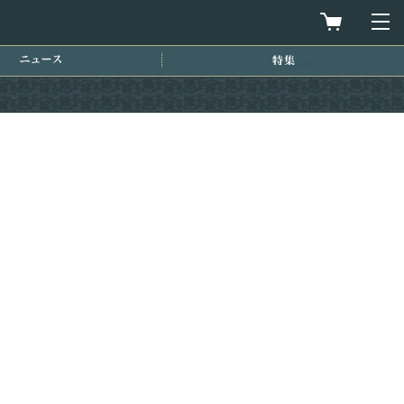
買物カゴを
メ
ニュース
特集