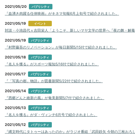
2021/05/20
パブリシティ
『血湧き肉躍る任侠映画』がキネマ旬報6月上旬号で紹介されました。
2021/05/19
イベント
対談・小池昌代ｘ吉田栄人「ようこそ、新しいマヤ文学の世界へ『夜の舞・解毒草』を
2021/05/19
パブリシティ
『村野藤吾のリノベーション』が毎日新聞5/15付で紹介されました。
2021/05/18
パブリシティ
『名人を獲る』がスポーツ報知5/16付で紹介されました。
2021/05/17
パブリシティ
『「写真の都」物語』が図書新聞5/22付で紹介されました。
2021/05/14
パブリシティ
『西郷どんと維新の風』が奄美新聞5/7付で紹介されました。
2021/05/13
パブリシティ
『名人を獲る』がダ・ヴィンチ6月号で紹介されました。
2021/05/12
パブリシティ
『縄文時代にタトゥーはあったのか』がラジオ番組「武田鉄矢 今朝の三枚おろ