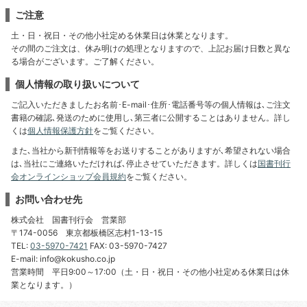
ご注意
土・日・祝日・その他小社定める休業日は休業となります。
その間のご注文は、休み明けの処理となりますので、上記お届け日数と異な
る場合がございます。ご了解ください。
個人情報の取り扱いについて
ご記入いただきましたお名前･E-mail･住所･電話番号等の個人情報は､ご注文
書籍の確認､発送のために使用し､第三者に公開することはありません。詳し
くは
個人情報保護方針
をご覧ください。
また､当社から新刊情報等をお送りすることがありますが､希望されない場合
は､当社にご連絡いただければ､停止させていただきます。詳しくは
国書刊行
会オンラインショップ会員規約
をご覧ください。
お問い合わせ先
株式会社 国書刊行会 営業部
〒174-0056 東京都板橋区志村1-13-15
TEL:
03-5970-7421
FAX: 03-5970-7427
E-mail: info@kokusho.co.jp
営業時間 平日9:00～17:00（土・日・祝日・その他小社定める休業日は休
業となります。）