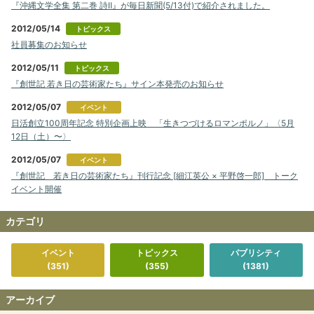
『沖縄文学全集 第二巻 詩Ⅱ』が毎日新聞(5/13付)で紹介されました。
2012/05/14
トピックス
社員募集のお知らせ
2012/05/11
トピックス
『創世記 若き日の芸術家たち』サイン本発売のお知らせ
2012/05/07
イベント
日活創立100周年記念 特別企画上映 「生きつづけるロマンポルノ」〈5月
12日（土）〜〉
2012/05/07
イベント
『創世記 若き日の芸術家たち』刊行記念 [細江英公 × 平野啓一郎] トーク
イベント開催
カテゴリ
イベント
トピックス
パブリシティ
(351)
(355)
(1381)
アーカイブ