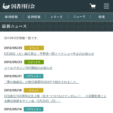
国書刊行会
買物カゴを
メ
新刊情報
近刊情報
シリーズ
ニュース
特集
最新ニュース
2012年5月情報一覧です。
2012/05/25
イベント
5月26日（土）細江英公・平野啓一郎トークショー中止のお知らせ
2012/05/22
トピックス
メールマガジン刊行開始のお知らせ
2012/05/21
パブリシティ
『夢の操縦法』が朝日新聞(5/20付)で紹介されました。
2012/05/16
イベント
日活創立100周年記念上映《生きつづけるロマンポルノ》、小沼勝監督によ
る舞台挨拶＆サイン会〈5月20日（日）〉
2012/05/14
パブリシティ