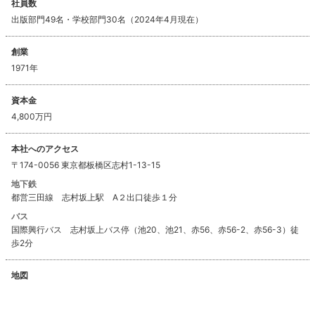
社員数
出版部門49名・学校部門30名（2024年4月現在）
創業
1971年
資本金
4,800万円
本社へのアクセス
〒174-0056 東京都板橋区志村1-13-15
地下鉄
都営三田線 志村坂上駅 A２出口徒歩１分
バス
国際興行バス 志村坂上バス停（池20、池21、赤56、赤56-2、赤56-3）徒
歩2分
地図