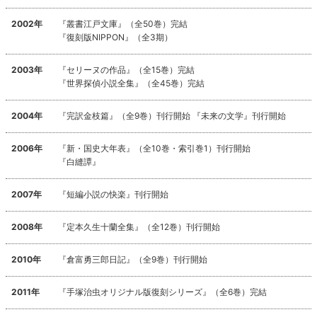
2002年
『叢書江戸文庫』（全50巻）完結
『復刻版NIPPON』（全3期）
2003年
『セリーヌの作品』（全15巻）完結
『世界探偵小説全集』（全45巻）完結
2004年
『完訳金枝篇』（全9巻）刊行開始 『未来の文学』刊行開始
2006年
『新・国史大年表』（全10巻・索引巻1）刊行開始
『白縫譚』
2007年
『短編小説の快楽』刊行開始
2008年
『定本久生十蘭全集』（全12巻）刊行開始
2010年
『倉富勇三郎日記』（全9巻）刊行開始
2011年
『手塚治虫オリジナル版復刻シリーズ』（全6巻）完結