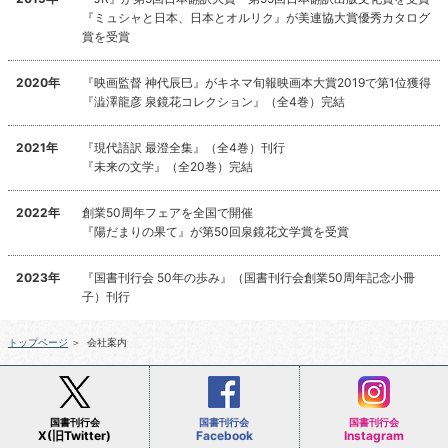
『ミュシャと日本、日本とオルリク』が美連協大賞優秀カタログ
賞を受賞
2020年
『映画監督 神代辰巳』がキネマ旬報映画本大賞2019で第1位獲得
『澁澤龍彦 泉鏡花コレクション』（全4巻）完結
2021年
『現代語訳 最澄全集』（全4巻）刊行
『未来の文学』（全20巻）完結
2022年
創業50周年フェアを全国で開催
『陽だまりの果て』が第50回泉鏡花文学賞を受賞
2023年
『国書刊行会 50年の歩み』（国書刊行会創業50周年記念小冊
子）刊行
トップページ
＞
会社案内
国書刊行会
国書刊行会
国書刊行会
X(旧Twitter)
Facebook
Instagram