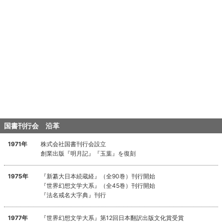
国書刊行会 沿革
1971年
株式会社国書刊行会設立
創業出版『明月記』『玉葉』を復刻
1975年
『新纂大日本続蔵経』（全90巻）刊行開始
『世界幻想文学大系』（全45巻）刊行開始
『法名戒名大字典』刊行
1977年
『世界幻想文学大系』第12回日本翻訳出版文化賞受賞