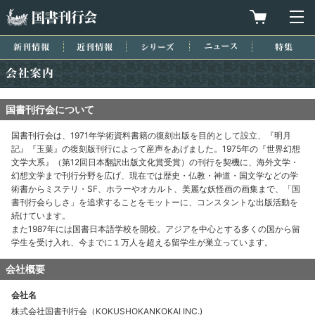
国書刊行会
買物カゴを
メ
新刊情報
近刊情報
シリーズ
ニュース
特集
会社案内
国書刊行会について
国書刊行会は、1971年学術資料書籍の復刻出版を目的として設立、『明月
記』『玉葉』の復刻版刊行によって産声をあげました。1975年の『世界幻想
文学大系』（第12回日本翻訳出版文化賞受賞）の刊行を契機に、海外文学・
幻想文学まで刊行分野を広げ、現在では歴史・仏教・神道・国文学などの学
術書からミステリ・SF、ホラーやオカルト、美麗な妖怪画の画集まで、「国
書刊行会らしさ」を追求することをモットーに、コンスタントな出版活動を
続けています。
また1987年には国書日本語学校を開校。アジアを中心とする多くの国から留
学生を受け入れ、今までに１万人を超える留学生が巣立っています。
会社概要
会社名
株式会社国書刊行会（KOKUSHOKANKOKAI INC.)