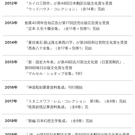
2012年
『カイロ三部作』が第48回日本翻訳出版文化賞を受賞
『ウッドハウス・コレクション』（全14巻）完結
2013年
創業40周年告知広告が第17回読売出版広告賞を受賞
『定本 久生十蘭全集』（全11巻＋別巻1）完結
2014年
『夏目漱石 眼は識る東西の字』が第26回和辻哲郎文化賞を受賞
『西条八十全集』（全17巻＋別巻1）完結
2015年
『新・国史大年表』が第49回吉川英治文化賞（日置英剛氏）、
第69回毎日出版文化賞を受賞
『マルセル・シュオッブ全集』刊行
2016年
『神道彫刻重要資料集成』刊行開始
2017年
『スタニスワフ・レム・コレクション 第1期』（全6巻）完結
『怪異妖怪記事資料集成』（全6巻）完
2018年
『新編 日本幻想文学集成』（全9巻）完結
2019年
『JR』が第5回日本翻訳大賞・第55回日本翻訳出版文化賞を受賞