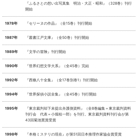
『ふるさとの想い出写真集 明治・大正・昭和』（328巻）刊行
開始
1978年
『セリーヌの作品』（全15巻）刊行開始
1987年
『叢書江戸文庫』（全50巻）刊行開始
1989年
『文学の冒険』刊行開始
1990年
『世界幻想文学大系』（全45巻）完結
1992年
『西條八十全集』（全17巻別巻1）刊行開始
1994年
『世界探偵小説全集』（全45巻）刊行開始
1995年
『東京裁判却下未提出弁護側資料』（全8巻編集＝東京裁判資料
刊行会 代表＝小堀桂一郎）を刊行。東京裁判資料刊行会が第
43回菊池寛賞受賞
1998年
『本格ミステリの現在』が第51回日本推理作家協会賞受賞