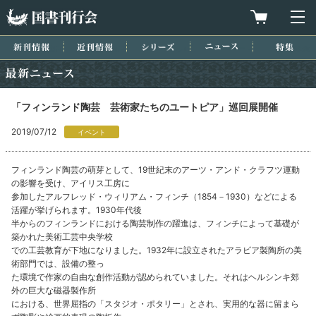
国書刊行会
買物カゴを
メ
新刊情報
近刊情報
シリーズ
ニュース
特集
最新ニュース
「フィンランド陶芸 芸術家たちのユートピア」巡回展開催
2019/07/12
イベント
フィンランド陶芸の萌芽として、19世紀末のアーツ・アンド・クラフツ運動
の影響を受け、アイリス工房に
参加したアルフレッド・ウィリアム・フィンチ（1854－1930）などによる
活躍が挙げられます。1930年代後
半からのフィンランドにおける陶芸制作の躍進は、フィンチによって基礎が
築かれた美術工芸中央学校
での工芸教育が下地になりました。1932年に設立されたアラビア製陶所の美
術部門では、設備の整っ
た環境で作家の自由な創作活動が認められていました。それはヘルシンキ郊
外の巨大な磁器製作所
における、世界屈指の「スタジオ・ポタリー」とされ、実用的な器に留まら