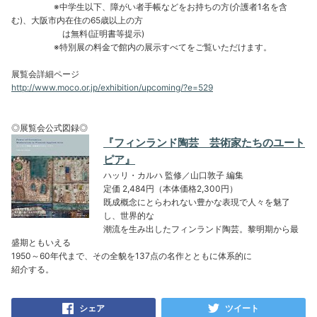
※中学生以下、障がい者手帳などをお持ちの方(介護者1名を含
む)、大阪市内在住の65歳以上の方
は無料(証明書等提示)
※特別展の料金で館内の展示すべてをご覧いただけます。
展覧会詳細ページ
http://www.moco.or.jp/exhibition/upcoming/?e=529
◎展覧会公式図録◎
『フィンランド陶芸 芸術家たちのユート
ピア』
ハッリ・カルハ 監修／山口敦子 編集
定価 2,484円（本体価格2,300円）
既成概念にとらわれない豊かな表現で人々を魅了
し、世界的な
潮流を生み出したフィンランド陶芸。黎明期から最
盛期ともいえる
1950～60年代まで、その全貌を137点の名作とともに体系的に
紹介する。
シェア
ツイート