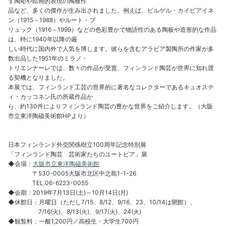
ず陶彫や絵画的表現の陶板作
品など、多くの傑作が生み出されました。例えば、ビルゲル・カイピアイネ
ン（1915－1988）やルート・ブ
リュック（1916－1999）などの色彩豊かで物語性のある陶板や造形的な作品
は、特に1940年以降の厳
しい時代に国内外で人気を博します。彼らを含むアラビア製陶所の作家が多
数出品した1951年のミラノ・
トリエンナーレでは、数々の作品が受賞、フィンランド陶芸が世界に知れ渡
る契機となりました。
本展では、フィンランド工芸の世界的に著名なコレクターであるキュオステ
ィ・カッコネン氏の所蔵作品か
ら、約130件によりフィンランド陶芸の豊かな世界をご紹介します。（大阪
市立東洋陶磁美術館HPより）
日本フィンランド外交関係樹立100周年記念特別展
「フィンランド陶芸 芸術家たちのユートピア」展
◆会場：
大阪市立東洋陶磁美術館
〒530-0005大阪市北区中之島1-1-26
TEL.06-6223-0055
◆会期：2019年7月13日(土)～10月14日(月)
◆休館日：月曜日（ただし7/15、8/12、9/16、23、10/14は開館）、
7/16(火)、8/13(火)、9/17(火)、24(火)
◆観覧料：一般1,200円／高校生・大学生700円