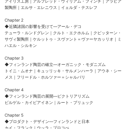
アイリス工房｜アルフレッド・ウィリアム・フィンチ｜アラビア
製陶所｜エルサ・エレニウス｜イェルダ・テスレフ
Chapter 2
◆近隣諸国の影響を受けて―アール・デコ
テューラ・ルンドグレン｜クルト・エクホルム｜クピッターン・
サヴィ製陶所｜ケルットゥ・スヴァント＝ヴァーヤカッリオ｜ミ
ハエル・シルキン
Chapter 3
◆フィンランド陶芸の確立―オーガニック・モダニズム
トイニ・ムオナ｜キュッリッキ・サルメンハーラ｜アウネ・シー
メス｜フリードル・ホルツァー＝シャルバリ
Chapter 4
◆フィンランド陶芸の展開―ピクトリアリズム
ビルゲル・カイピアイネン｜ルート・ブリュック
Chapter 5
◆プロダクト・デザイン―フィンランドと日本
カイ・フランク｜ウッラ・プロコぺ