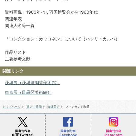
資料画像：1900年パリ万国博覧会から1960年代
関連年表
関連人名等一覧
「コレクション・カッコネン」について（ハッリ・カルハ）
作品リスト
主要参考文献
関連リンク
茨城展（茨城県陶芸美術館）
東京展（目黒区美術館）
トップページ
＞
芸術・芸能
＞
海外美術
＞
フィンランド陶芸
国書刊行会
国書刊行会
国書刊行会
X(旧Twitter)
Facebook
Instagram