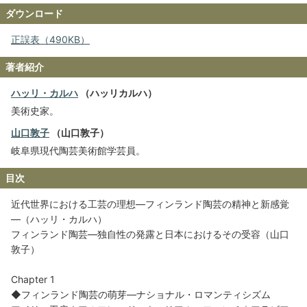
ダウンロード
正誤表（490KB）
著者紹介
ハッリ・カルハ
（ハッリカルハ）
美術史家。
山口敦子
（山口敦子）
岐阜県現代陶芸美術館学芸員。
目次
近代世界における工芸の理想―フィンランド陶芸の精神と新感覚
―（ハッリ・カルハ）
フィンランド陶芸―独自性の発露と日本におけるその受容（山口
敦子）
Chapter 1
◆フィンランド陶芸の萌芽―ナショナル・ロマンティシズム