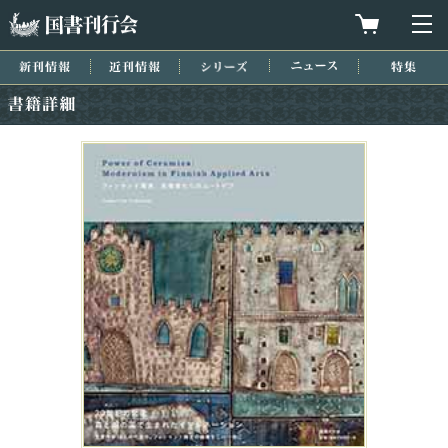
国書刊行会
買物カゴを
メ
新刊情報
近刊情報
シリーズ
ニュース
特集
書籍詳細