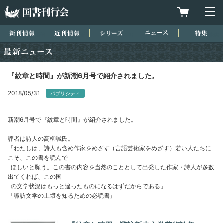
国書刊行会
買物カゴを
メ
新刊情報
近刊情報
シリーズ
ニュース
特集
最新ニュース
『紋章と時間』が新潮6月号で紹介されました。
2018/05/31
パブリシティ
新潮6月号で『紋章と時間』が紹介されました。
評者は詩人の高柳誠氏。
「わたしは、詩人も含め作家をめざす（言語芸術家をめざす）若い人たちに
こそ、この書を読んで
ほしいと願う。この書の内容を当然のこととして出発した作家・詩人が多数
出てくれば、この国
の文学状況はもっと違ったものになるはずだからである」
「諏訪文学の土壌を知るための必読書」