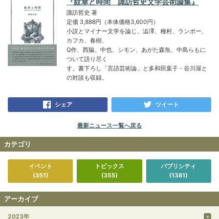
『紋章と時間 諏訪哲史文学芸術論集』
諏訪哲史 著
定価 3,888円（本体価格3,600円）
小説とマイナー文学を論じ、澁澤、種村、ランボー、
カフカ、春樹、
Q作、西脇、中也、シモン、あがた森魚、中島らもに
ついて語り尽く
す。書下ろし「言語芸術論」と多和田葉子・谷川渥と
の対談も収録。
シェア
ツイート
最新ニュース一覧へ戻る
カテゴリ
イベント
トピックス
パブリシティ
(351)
(355)
(1381)
アーカイブ
2023年