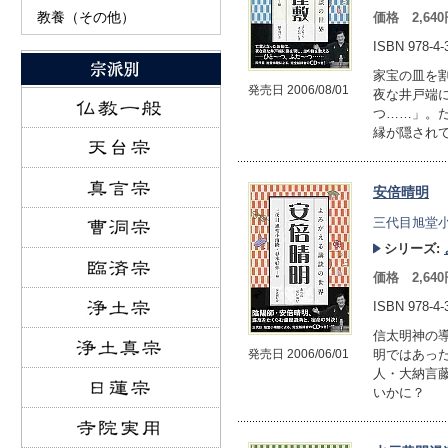
教養（その他）
価格 2,64
ISBN 978-4-
家宝の皿を
発売日 2006/08/01
夜な井戸端
つ……」。
縁が隠され
安倍晴明
三代目旭堂小
シリーズ:
価格 2,64
ISBN 978-4-
信太明神の
発売日 2006/06/01
明ではあっ
人・大納言
いかに？