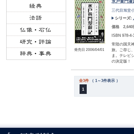
水戸黄門漫
三代目旭堂小
シリーズ:
価格 2,64
ISBN 978-4-
常陸の国天
発売日 2006/04/01
旅。ご存じ
ま。テレビ
の決定版！
全3件
（ 1～3件表示 ）
1