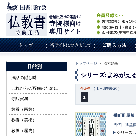
トップページ
＞
検索結果
シリーズ:よみがえ
法話の隠し味
これからの葬儀のために
全3件
（ 1～3件表示 ）
1
寺院実務
教養（宗教）
番町皿屋敷
教養（美術）
四代目旭堂南
教養（歴史）
シリーズ: