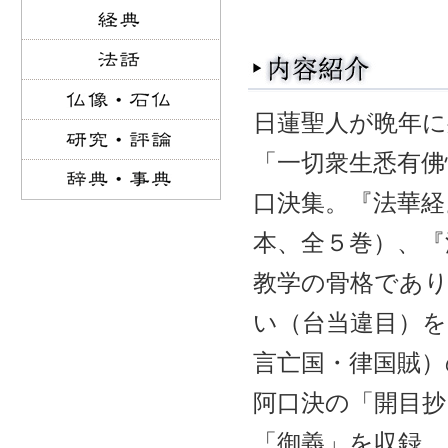
日蓮聖人が晩年に
「一切衆生悉有佛
口決集。『法華経
本、全５巻）、『
教学の骨格であり
い（台当違目）を
言亡国・律国賊）
阿口決の「開目抄
「御義」を収録。