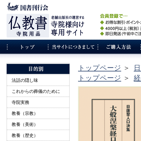
トップページ
＞
日
トップページ
＞
経
法話の隠し味
これからの葬儀のために
寺院実務
教養（宗教）
教養（美術）
教養（歴史）