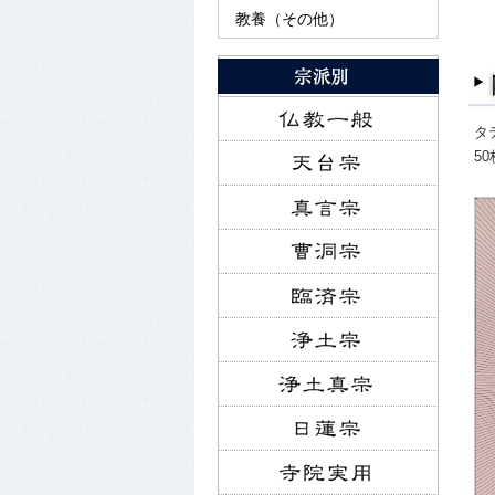
教養（その他）
タテ
5