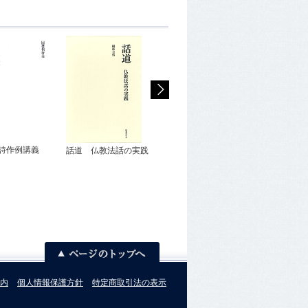
僧への歩み（
詩作例講義
話道 仏教法話の実践
墓参用線香（６００把
（二）
入）
内
個人情報保護方針
特定商取引法の表示