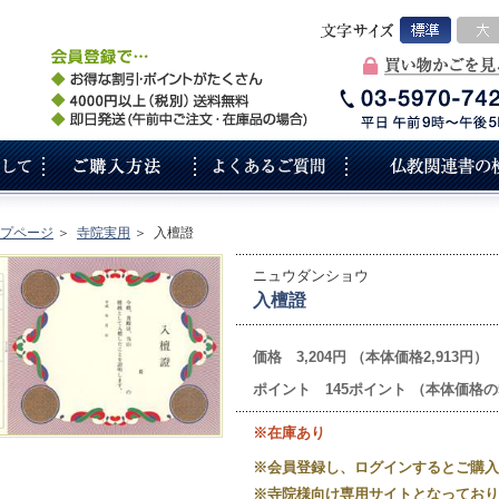
プページ
＞
寺院実用
＞
入檀證
ニュウダンショウ
入檀證
価格 3,204円 （本体価格2,913円）
ポイント 145ポイント （本体価格の
※在庫あり
※会員登録し、ログインするとご購入
※寺院様向け専用サイトとなっており