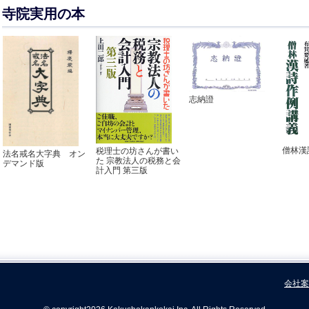
寺院実用の本
志納證
僧林漢
税理士の坊さんが書い
法名戒名大字典 オン
た 宗教法人の税務と会
デマンド版
計入門 第三版
会社案