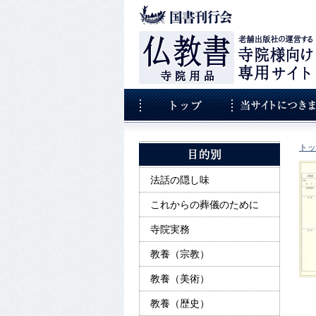
トッ
法話の隠し味
これからの葬儀のために
寺院実務
教養（宗教）
教養（美術）
教養（歴史）