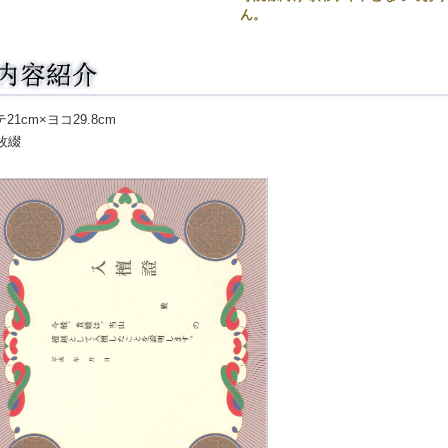
ん。
21cm×ヨコ29.8cm
0枚綴