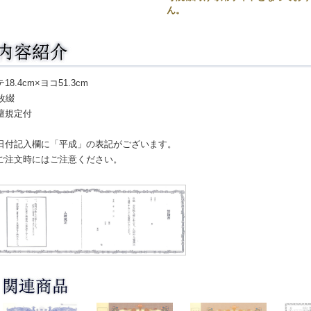
ん。
18.4cm×ヨコ51.3cm
0枚綴
檀規定付
日付記入欄に「平成」の表記がございます。
注文時にはご注意ください。