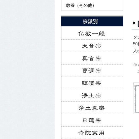
教養（その他）
タテ
5
入
※
ご