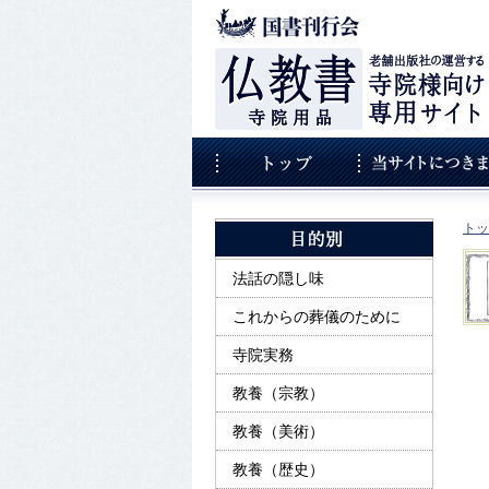
トッ
法話の隠し味
これからの葬儀のために
寺院実務
教養（宗教）
教養（美術）
教養（歴史）