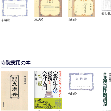
墓地使
志納證
山納證
志納證
寺院実用の本
志納證