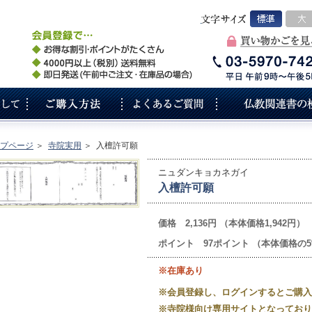
プページ
＞
寺院実用
＞
入檀許可願
ニュダンキョカネガイ
入檀許可願
価格 2,136円 （本体価格1,942円）
ポイント 97ポイント （本体価格の
※在庫あり
※会員登録し、ログインするとご購入
※寺院様向け専用サイトとなっており