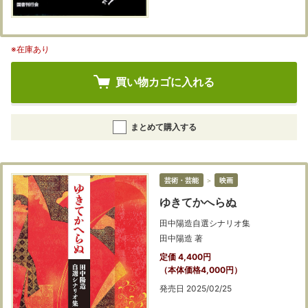
※在庫あり
買い物カゴに入れる
まとめて購入する
芸術・芸能
＞
映画
ゆきてかへらぬ
田中陽造自選シナリオ集
田中陽造 著
定価 4,400円
（本体価格4,000円）
発売日 2025/02/25