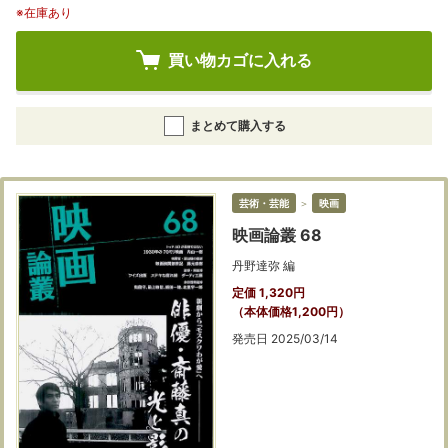
※在庫あり
買い物カゴに入れる
まとめて購入する
芸術・芸能
＞
映画
映画論叢 68
丹野達弥 編
定価 1,320円
（本体価格1,200円）
発売日 2025/03/14