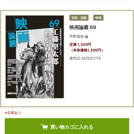
芸術・芸能
＞
映画
映画論叢 69
丹野達弥 編
定価 1,320円
（本体価格1,200円）
発売日 2025/07/14
※在庫あり
買い物カゴに入れる