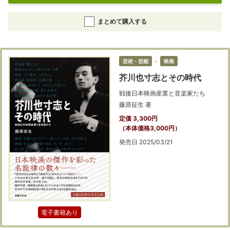
まとめて購入する
芸術・芸能
＞
映画
芥川也寸志とその時代
戦後日本映画産業と音楽家たち
藤原征生 著
定価 3,300円
（本体価格3,000円）
発売日 2025/03/21
電子書籍あり