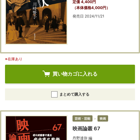
定価 4,400円
（本体価格4,000円）
発売日 2024/11/21
※在庫あり
買い物カゴに入れる
まとめて購入する
芸術・芸能
＞
映画
映画論叢 67
丹野達弥 編