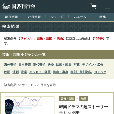
国書刊行会
買物カゴを
メ
新刊情報
近刊情報
シリーズ
ニュース
特集
検索結果
検索条件 【
ジャンル ： 芸術・芸能 ＞ 映画
】に該当した商品は 【
156件
】で
す。
芸術・芸能 小ジャンル一覧
海外美術
日本美術
現代美術
妖怪
絵画・画集
写真
デザイン・広告
映画
演劇
音楽
エッセイ・随筆
辞典・事典
復刻・復刻雑誌
コミック
該当商品156件中、11～20件目を表示
芸術・芸能
＞
映画
韓国ドラマの超ストーリー
テリング術