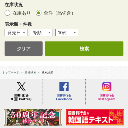
在庫状況
在庫あり
全件（品切含）
表示順・件数
クリア
トップページ
＞
詳細検索
＞
検索結果
国書刊行会
国書刊行会
国書刊行会
X(旧Twitter)
Facebook
Instagram