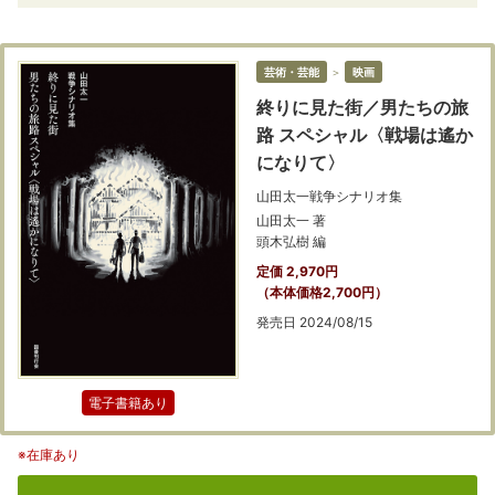
芸術・芸能
＞
映画
終りに見た街／男たちの旅
路 スペシャル〈戦場は遙か
になりて〉
山田太一戦争シナリオ集
山田太一 著
頭木弘樹 編
定価 2,970円
（本体価格2,700円）
発売日 2024/08/15
電子書籍あり
※在庫あり