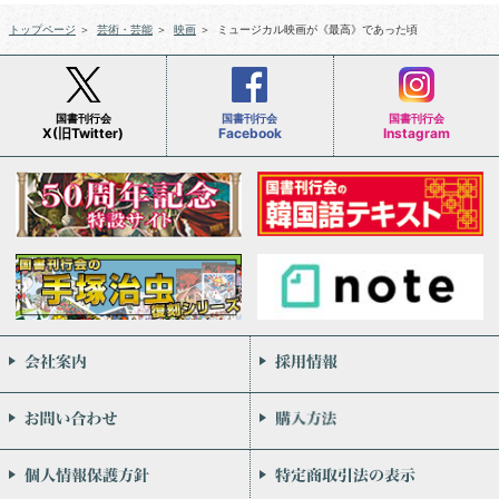
トップページ
＞
芸術・芸能
＞
映画
＞
ミュージカル映画が《最高》であった頃
国書刊行会
国書刊行会
国書刊行会
X(旧Twitter)
Facebook
Instagram
会社案内
お問い合わせ
個人情報保護方針