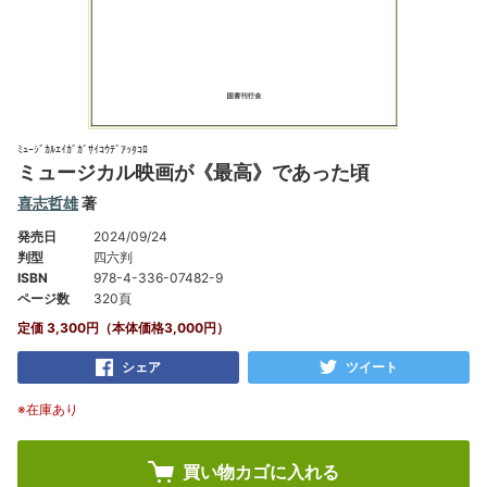
ﾐｭｰｼﾞｶﾙｴｲｶﾞｶﾞｻｲｺｳﾃﾞｱｯﾀｺﾛ
ミュージカル映画が《最高》であった頃
喜志哲雄
著
発売日
2024/09/24
判型
四六判
ISBN
978-4-336-07482-9
ページ数
320頁
定価 3,300円（本体価格3,000円）
シェア
ツイート
※在庫あり