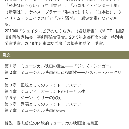
『秘密は何もない』（早川書房）、『ハロルド・ピンター全集』
（新潮社）、ケネス・ブラナー『私のはじまり』（白水社）、ウ
ィリアム・シェイクスピア『から騒ぎ』（岩波文庫）などがあ
る。
2010年『シェイクスピアのたくらみ』（岩波新書）でAICT（国際
演劇評論家協会）演劇評論賞受賞。2015年京都府文化賞・特別功
労賞受賞。2019年兵庫県功労者「県勢高揚功労」受賞。
目次
第１章 ミュージカル映画の誕生――『ジャズ・シンガー』
第２章 ミュージカル映画の自己投影性――バズビー・バークリ
ー
第３章 正統としてのフレッド・アステア
第４章 ジュディ・ガーランドの仕事と人生
第５章 ジーン・ケリーの実験
第６章 異端としてのフレッド・アステア
第７章 ミュージカル映画の未来
解説 喜志哲雄の体験的ミュージカル映画論 若島正