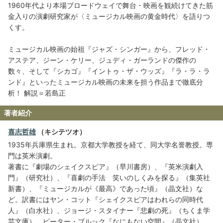
1960年代より本場ブロードウェイで舞台・映画を観続けてきた筋
金入りの演劇研究家が〈ミュージカル映画の黄金時代〉を語りつ
くす。
ミュージカル映画の始祖『ジャズ・シンガー』から、フレッド・
アステア、ジーン・ケリー、ジュディ・ガーランドの傑作の
数々、そして『シカゴ』『イントゥ・ザ・ウッズ』『ラ・ラ・ラ
ンド』といったミュージカル映画の未来を担う作品まで徹底分
析！ 解説＝若島正
著者紹介
喜志哲雄
（キシテツオ）
1935年兵庫県生まれ。京都大学教授を経て、同大学名誉教授。専
門は英米演劇。
著書に『劇場のシェイクスピア』（早川書房）、『英米演劇入
門』（研究社）、『喜劇の手法 笑いのしくみを探る』（集英社
新書）、『ミュージカルが《最高》であった頃』（晶文社）な
ど。訳書にはヤン・コット『シェイクスピアはわれらの同時代
人』（白水社）、ジョージ・スタイナー『悲劇の死』（ちくま学
芸文庫）、ピーター・ブルック『なにもない空間』（晶文社）、