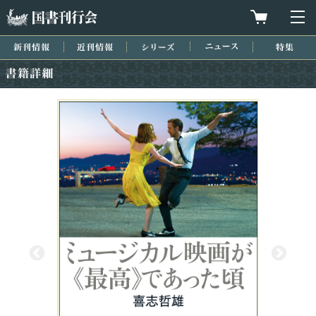
国書刊行会
買物カゴを
メ
新刊情報
近刊情報
シリーズ
ニュース
特集
書籍詳細