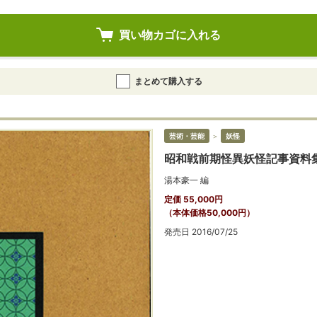
買い物カゴに入れる
まとめて購入する
芸術・芸能
＞
妖怪
昭和戦前期怪異妖怪記事資料集
湯本豪一 編
定価 55,000円
（本体価格50,000円）
発売日 2016/07/25