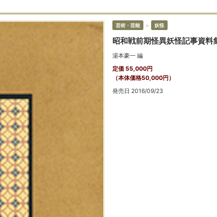
芸術・芸能
＞
妖怪
昭和戦前期怪異妖怪記事資料集
湯本豪一 編
定価 55,000円
（本体価格50,000円）
発売日 2016/09/23