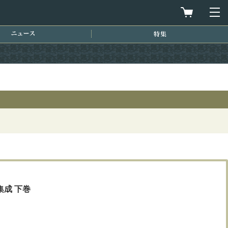
買物カゴを
メ
ニュース
特集
成 下巻