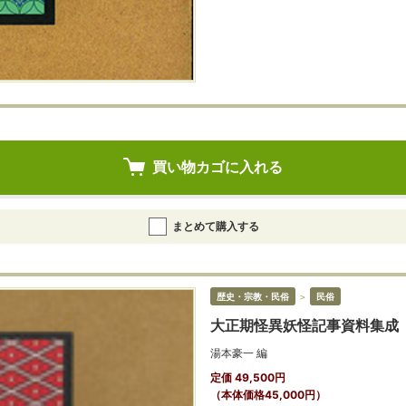
買い物カゴに入れる
まとめて購入する
歴史・宗教・民俗
＞
民俗
大正期怪異妖怪記事資料集成
湯本豪一 編
定価 49,500円
（本体価格45,000円）