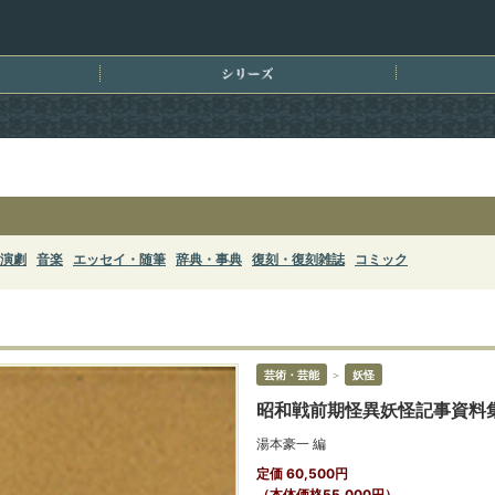
刊情報
シリーズ
演劇
音楽
エッセイ・随筆
辞典・事典
復刻・復刻雑誌
コミック
芸術・芸能
＞
妖怪
昭和戦前期怪異妖怪記事資料集
湯本豪一 編
定価 60,500円
（本体価格55,000円）