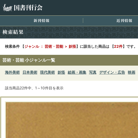
国書刊行会
新刊情報
近
検索結果
検索条件 【
ジャンル ： 芸術・芸能 ＞ 妖怪
】に該当した商品は 【
22件
】です。
芸術・芸能 小ジャンル一覧
海外美術
日本美術
現代美術
妖怪
絵画・画集
写真
デザイン・広告
映画
該当商品22件中、1～10件目を表示