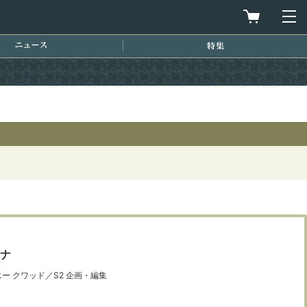
買物カゴを
メ
ニュース
特集
ウナ
ー クワッド／S2 企画・編集