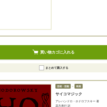
買い物カゴに入れる
まとめて購入する
芸術・芸能
＞
映画
サイコマジック
アレハンドロ・ホドロフスキー 著
花方寿行 訳