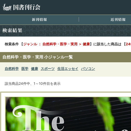
国書刊行会
新刊情報
近
検索結果
検索条件 【
ジャンル ： 自然科学・医学・実用 ＞ 健康
】に該当した商品は 【
2
自然科学・医学・実用 小ジャンル一覧
自然科学
医学
健康
スポーツ
生活エッセイ
パソコン
該当商品24件中、1～10件目を表示