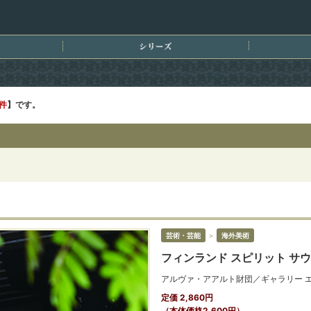
刊情報
シリーズ
4件
】です。
芸術・芸能
＞
海外美術
フィンランド スピリット サ
アルヴァ・アアルト財団／ギャラリー エ
定価 2,860円
（本体価格2,600円）