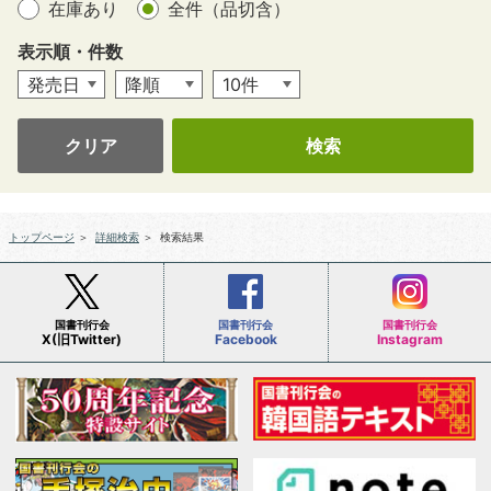
在庫あり
全件（品切含）
表示順・件数
クリア
トップページ
＞
詳細検索
＞
検索結果
国書刊行会
国書刊行会
国書刊行会
X(旧Twitter)
Facebook
Instagram