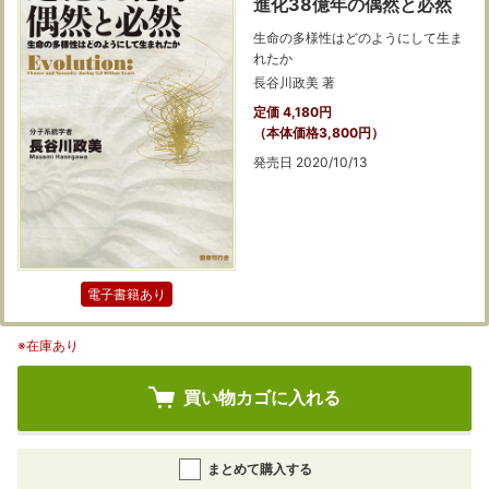
進化38億年の偶然と必然
生命の多様性はどのようにして生ま
れたか
長谷川政美 著
定価 4,180円
（本体価格3,800円）
発売日 2020/10/13
電子書籍あり
※在庫あり
買い物カゴに入れる
まとめて購入する