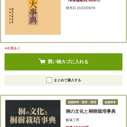
（本体価格38,000円）
発売日 2022/09/16
※在庫あり
買い物カゴに入れる
まとめて購入する
自然科学・医学・実用
＞
自然科学
桐の文化と桐樹栽培事典
飯塚三男