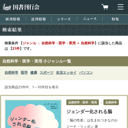
国書刊行会
買物カゴを
メ
新刊情報
近刊情報
シリーズ
ニュース
特集
検索結果
検索条件 【
ジャンル ： 自然科学・医学・実用 ＞ 自然科学
】に該当した商品
は 【
21件
】です。
自然科学・医学・実用 小ジャンル一覧
自然科学
医学
健康
スポーツ
生活エッセイ
パソコン
該当商品21件中、1～10件目を表示
自然科学・医学・実用
＞
自然科学
ジェンダー化される脳
「脳の性差」は生まれつきなのか
ジーナ・リッポン 著