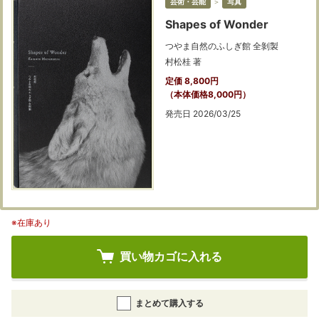
芸術・芸能
＞
写真
Shapes of Wonder
つやま自然のふしぎ館 全剝製
村松桂 著
定価 8,800円
（本体価格8,000円）
発売日 2026/03/25
※在庫あり
買い物カゴに入れる
まとめて購入する