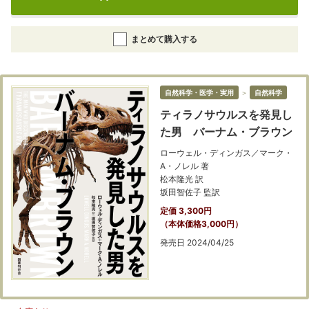
まとめて購入する
自然科学・医学・実用
＞
自然科学
ティラノサウルスを発見し
た男 バーナム・ブラウン
ローウェル・ディンガス／マーク・
A・ノレル 著
松本隆光 訳
坂田智佐子 監訳
定価 3,300円
（本体価格3,000円）
発売日 2024/04/25