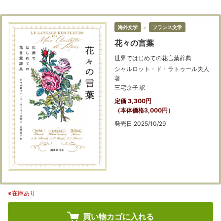
海外文学
＞
フランス文学
花々の言葉
世界ではじめての花言葉辞典
シャルロット・ド・ラトゥール夫人
著
三宅京子 訳
定価 3,300円
（本体価格3,000円）
発売日 2025/10/29
※在庫あり
買い物カゴに入れる