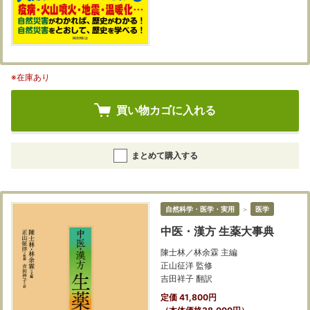
※在庫あり
買い物カゴに入れる
まとめて購入する
自然科学・医学・実用
＞
医学
中医・漢方 生薬大事典
陳士林／林余霖 主編
正山征洋 監修
吉田祥子 翻訳
定価 41,800円