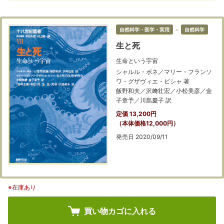
自然科学・医学・実用
＞
自然科学
生と死
生命という宇宙
シャルル・ボネ／マリー・フランソ
ワ・グザヴィエ・ビシャ 著
飯野和夫／沢﨑壮宏／小松美彦／金
子章予／川島慶子 訳
定価 13,200円
（本体価格12,000円）
発売日 2020/09/11
※在庫あり
買い物カゴに入れる