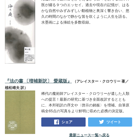
医が綴る９つのエッセイ。過去や現在の記憶が、はる
かな自然やみずみずしい動植物と奥深く響き合い、悠
久の時間のなかで静かな笛を吹くように人生を語る。
水墨画による挿絵を多数収録。
『法の書 〔増補新訳〕 愛蔵版』
（アレイスター・クロウリー 著／
植松靖夫 訳）
稀代の魔術師アレイスター・クロウリーが遺した人類
への提言！最新の研究に基づき全面改訳するととも
に、本邦初訳の序文や〈啓示の銘板〉を増補。自筆原
稿全65点の写真をより鮮明に収めた必携の決定版。
シェア
ツイート
最新ニュース一覧へ戻る