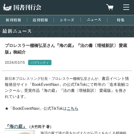
国書刊行会
買物カゴを
メ
新刊情報
近刊情報
シリーズ
ニュース
特集
最新ニュース
プロレスラー棚橋弘至さん『海の庭』『法の書〔増補新訳〕 愛蔵
版』御紹介
2024/03/15
パブリシティ
新日本プロレスリング社長・プロレスラー棚橋弘至さんが、
書店イベント情
報発信サイト「BookEventNavi」
の公式TikTokにて
昨年の「造本装幀コ
ンクール」受賞作品『海の庭』『法の書〔増補新訳〕 愛蔵版』を推さ
れています。
★「BookEventNavi」
公式TikTokは
こちら
『海の庭』
（大竹民子 著）
海辺の家で波の音をかぞえながら日々をおくる精神科