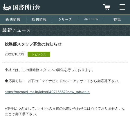
国書刊行会
買物カゴを
メ
新刊情報
近刊情報
シリーズ
ニュース
特集
最新ニュース
総務部スタッフ募集のお知らせ
2023/10/03
トピックス
小社では、この度総務スタッフの募集を行っております。
◆応募方法 ： 以下の「マイナビミドルシニア」サイトから御応募下さい。
https://mynavi-ms.jp/jobs/640715567?new_tab=true
※本件につきまして、小社への直接のお問い合わせには応じておりません。な
にとぞ御了承下さい。