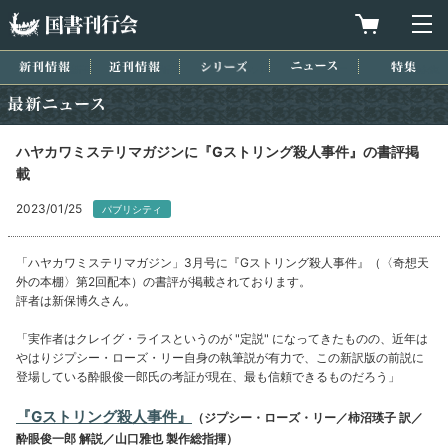
国書刊行会
買物カゴを
メ
新刊情報
近刊情報
シリーズ
ニュース
特集
最新ニュース
ハヤカワミステリマガジンに『Gストリング殺人事件』の書評掲
載
2023/01/25
パブリシティ
「ハヤカワミステリマガジン」3月号に『Gストリング殺人事件』（〈奇想天
外の本棚〉第2回配本）の書評が掲載されております。
評者は新保博久さん。
「実作者はクレイグ・ライスというのが "定説" になってきたものの、近年は
やはりジプシー・ローズ・リー自身の執筆説が有力で、この新訳版の前説に
登場している酔眼俊一郎氏の考証が現在、最も信頼できるものだろう」
『Gストリング殺人事件』
（ジプシー・ローズ・リー／柿沼瑛子 訳／
酔眼俊一郎 解説／山口雅也 製作総指揮）