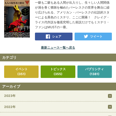
一癖も二癖もある人間が出入りし、生々しい人間関係
が渦を巻く猥雑を極めたバーレスクの世界を舞台に繰
り広げられる、アメリカン・バーレスクの伝説的スタ
ーによる異色のミステリ、ここに開幕！ クレイグ・
ライス代作説を徹底究明した前説だけでもミステリ・
ファンはMUSTの一冊。
シェア
ツイート
最新ニュース一覧へ戻る
カテゴリ
イベント
トピックス
パブリシティ
(351)
(355)
(1381)
アーカイブ
2023年
2022年