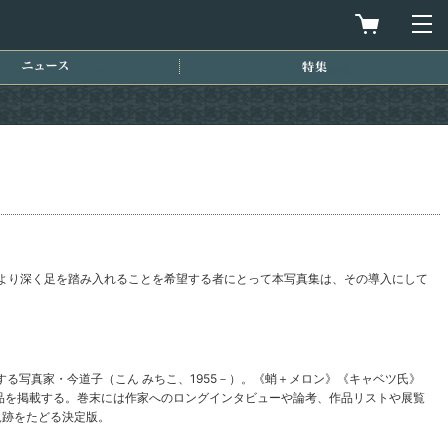
買物カゴを
メ
ニュース
特集
より深く足を踏み入れることを希望する者にとって本写真集は、その導入にして
写真家・今道子（こん みちこ、1955－）。《蛸＋メロン》《キャベツ氏》
品を掲載する。巻末には作家へのロングインタビューや論考、作品リストや展覧
軌跡をたどる決定版。