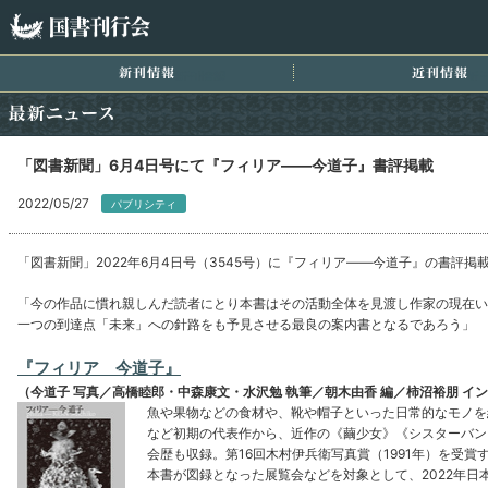
国書刊行会
新刊情報
近
最新ニュース
「図書新聞」6月4日号にて『フィリア――今道子』書評掲載
2022/05/27
パブリシティ
「図書新聞」2022年6月4日号（3545号）に『フィリア――今道子』の書評
「今の作品に慣れ親しんだ読者にとり本書はその活動全体を見渡し作家の現在い
一つの到達点「未来」への針路をも予見させる最良の案内書となるであろう」
『フィリア 今道子』
（今道子 写真／高橋睦郎・中森康文・水沢勉 執筆／朝木由香 編／柿沼裕朋 イ
魚や果物などの食材や、靴や帽子といった日常的なモノを
など初期の代表作から、近作の《繭少女》《シスターバン
会歴も収録。第16回木村伊兵衛写真賞（1991年）を受
本書が図録となった展覧会などを対象として、2022年日