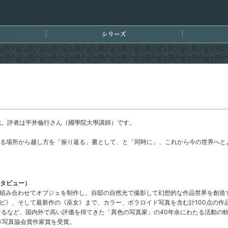
刊情報
シリーズ
掲載。評者は平井倫行さん（國學院大學講師）です。
る場所から越し方を「振り返る」書として、と「同時に」、これから今の世界へと
ンタビュー）
組み合わせてオブジェを制作し、自邸の自然光で撮影して幻想的な作品世界を創造する
ビ》、そして最新作の《巫女》まで、カラー、ポラロイド写真を含む計100点の作
賞するなど、国内外で高い評価を得てきた「異色の写真家」の40年余にわたる活動の
本写真協会賞作家賞を受賞。