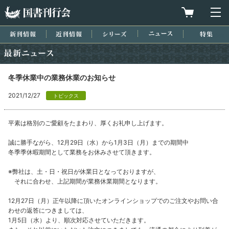
国書刊行会
買物カゴを
メ
新刊情報
近刊情報
シリーズ
ニュース
特集
最新ニュース
冬季休業中の業務休業のお知らせ
2021/12/27
トピックス
平素は格別のご愛顧をたまわり、厚くお礼申し上げます。
誠に勝手ながら、12月29日（水）から1月3日（月）までの期間中
冬季季休暇期間として業務をお休みさせて頂きます。
※弊社は、土・日・祝日が休業日となっておりますが、
それに合わせ、上記期間が業務休業期間となります。
12月27日（月）正午以降に頂いたオンラインショップでのご注文やお問い合
わせの返答につきましては、
1月5日（水）より、順次対応させていただきます。