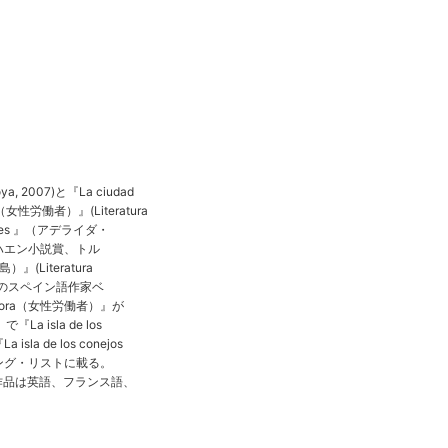
a, 2007)と『La ciudad
ra（女性労働者）』(Literatura
Morales 』（アデライダ・
出版。ハエン小説賞、トル
(Literatura
以下のスペイン語作家ベ
dora（女性労働者）』が
isla de los
 de los conejos
ング・リストに載る。
女の作品は英語、フランス語、