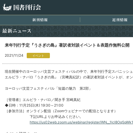
国書刊行会
新刊情報
近
最新ニュース
来年刊行予定『うさぎの島』著訳者対談イベント＆表題作無料公開
2021/11/24
イベント
現在開催中のヨーロッパ文芸フェスティバルの中で、来年刊行予定スパニッシュ
エルビラ・ナバロ『うさぎの島』（宮﨑真紀訳）の著訳者対談イベントが、オン
ヨーロッパ文芸フェスティバル「短篇の魅力 第2部」
［登壇者］エルビラ・ナバロ／聞き手 宮崎真紀
◆日時：11月25日(木) 19:30～21:00
［参加方法］オンライン配信（Zoomウェビナーでの配信となります）
下記URLよりお申込みください。
https://us02web.zoom.us/webinar/register/WN__1lcl8OqSp