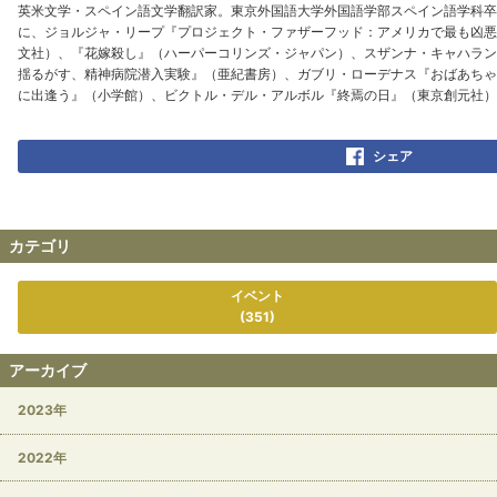
英米文学・スペイン語文学翻訳家。東京外国語大学外国語学部スペイン語学科卒
に、ジョルジャ・リープ『プロジェクト・ファザーフッド：アメリカで最も凶悪
文社）、『花嫁殺し』（ハーパーコリンズ・ジャパン）、スザンナ・キャハラン
揺るがす、精神病院潜入実験』（亜紀書房）、ガブリ・ローデナス『おばあちゃ
に出逢う』（小学館）、ビクトル・デル・アルボル『終焉の日』（東京創元社）
シェア
カテゴリ
イベント
(351)
アーカイブ
2023年
2022年