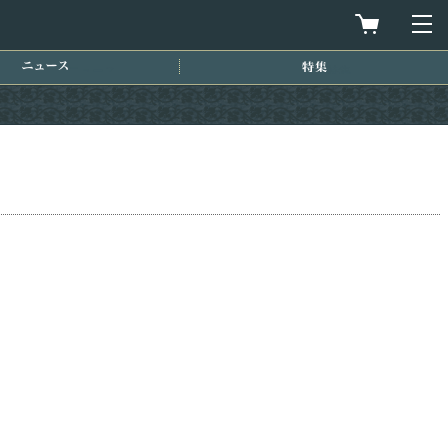
買物カゴを
メ
ニュース
特集