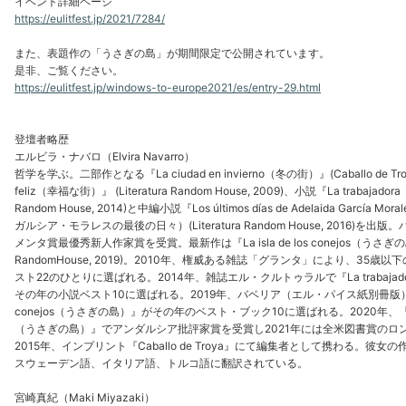
イベント詳細ページ
https://eulitfest.jp/2021/7284/
また、表題作の「うさぎの島」が期間限定で公開されています。
是非、ご覧ください。
https://eulitfest.jp/windows-to-europe2021/es/entry-29.html
登壇者略歴
エルビラ・ナバロ（Elvira Navarro）
哲学を学ぶ。二部作となる『La ciudad en invierno（冬の街）』(Caballo de Troy
feliz（幸福な街）』 (Literatura Random House, 2009)、小説『La trabajado
Random House, 2014)と中編小説『Los últimos días de Adelaida García 
ガルシア・モラレスの最後の日々）(Literatura Random House, 2016)を
メンタ賞最優秀新人作家賞を受賞。最新作は『La isla de los conejos（うさぎの島）』
RandomHouse, 2019)。2010年、権威ある雑誌「グランタ」により、35歳
スト22のひとりに選ばれる。2014年、雑誌エル・クルトゥラルで『La trabaja
その年の小説ベスト10に選ばれる。2019年、バベリア（エル・パイス紙別冊版）で『La 
conejos（うさぎの島）』がその年のベスト・ブック10に選ばれる。2020年、『La isla
（うさぎの島）』でアンダルシア批評家賞を受賞し2021年には全米図書賞のロ
2015年、インプリント『Caballo de Troya』にて編集者として携わる。彼
スウェーデン語、イタリア語、トルコ語に翻訳されている。
宮崎真紀（Maki Miyazaki）