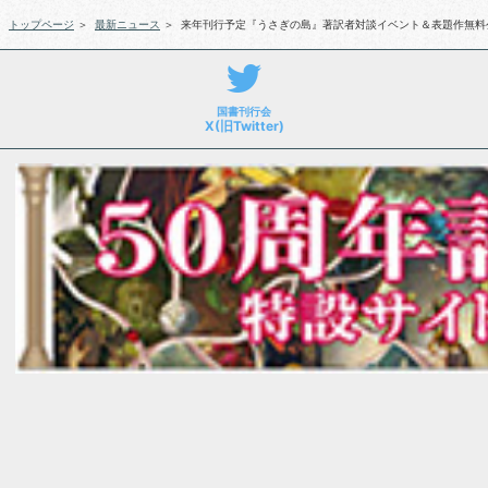
トップページ
＞
最新ニュース
＞
来年刊行予定『うさぎの島』著訳者対談イベント＆表題作無料
国書刊行会
X(旧Twitter)