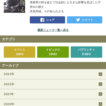
将棋界の枠を超えて社会的にも大きな影響を及ぼした不
世出の棋士・
米長邦雄。その知られざる
シェア
ツイート
最新ニュース一覧へ戻る
カテゴリ
イベント
トピックス
パブリシティ
(351)
(355)
(1381)
アーカイブ
2023年
2022年
2021年
2020年