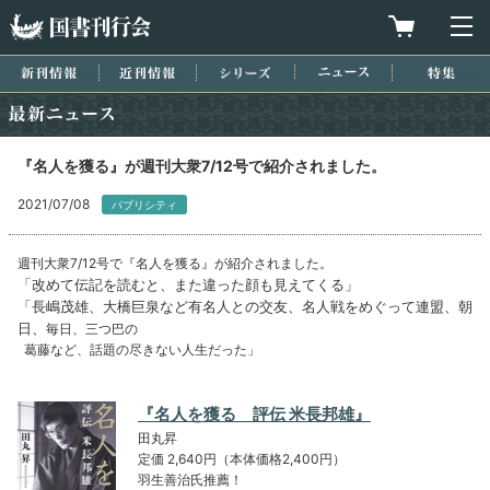
国書刊行会
買物カゴを
メ
新刊情報
近刊情報
シリーズ
ニュース
特集
最新ニュース
『名人を獲る』が週刊大衆7/12号で紹介されました。
2021/07/08
パブリシティ
週刊大衆7/12号で『名人を獲る』が紹介されました。
「改めて伝記を読むと、また違った顔も見えてくる」
「長嶋茂雄、大橋巨泉など有名人との交友、名人戦をめぐって連盟、朝
日、
毎日、三つ巴の
葛藤など、話題の尽きない人生だった」
『名人を獲る 評伝 米長邦雄』
田丸昇
定価 2,640円（本体価格2,400円）
羽生善治氏推薦！