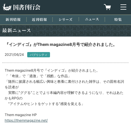
国書刊行会
買物カゴを
メ
新刊情報
近刊情報
シリーズ
ニュース
特集
最新ニュース
『インディゴ』がThem magazine8月号で紹介されました。
2021/06/24
パブリシティ
Them magazine8月号で『インディゴ』が紹介されました。
「「奇抜」で「過激」で「残酷」な作品」
「随所に披露される幅広い興味と教養に裏付けされた雑学は、その固有名詞
を読者が
実際に"ググる"ことでより本編内容が理解できるようになり、それはあた
かもRPGの
"アイテムやヒントをゲットする"感覚を覚える」
Them magazine HP
https://themmagazine.net/