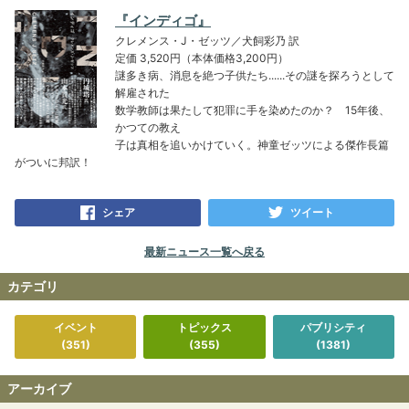
『インディゴ』
クレメンス・J・ゼッツ／犬飼彩乃 訳
定価 3,520円（本体価格3,200円）
謎多き病、消息を絶つ子供たち......その謎を探ろうとして
解雇された
数学教師は果たして犯罪に手を染めたのか？ 15年後、
かつての教え
子は真相を追いかけていく。神童ゼッツによる傑作長篇
がついに邦訳！
シェア
ツイート
最新ニュース一覧へ戻る
カテゴリ
イベント
トピックス
パブリシティ
(351)
(355)
(1381)
アーカイブ