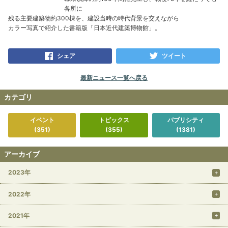
各所に
残る主要建築物約300棟を、建設当時の時代背景を交えながら
カラー写真で紹介した書籍版「日本近代建築博物館」。
シェア
ツイート
最新ニュース一覧へ戻る
カテゴリ
イベント
トピックス
パブリシティ
(351)
(355)
(1381)
アーカイブ
2023年
2022年
2021年