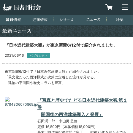
国書刊行会
買物カゴを
メ
新刊情報
近刊情報
シリーズ
ニュース
特集
最新ニュース
『日本近代建築大観』が東京新聞6/12付で紹介されました。
2021/06/16
パブリシティ
東京新聞6/12付で『日本近代建築大観』が紹介されました。
「異文化だった西洋様式が次第に定着した流れが分かる」
「建物の平面図や歴史コラムも豊富」
『写真と歴史でたどる日本近代建築大観 第１
巻
開国後の西洋建築導入と発展』
石田潤一郎・米山勇 監修
定価 16,500円（本体価格15,000円）
幕末以降の約100年間に完工し、戦後75年を経た今でも