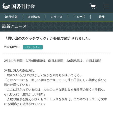
国書刊行会
買物カゴを
メ
新刊情報
近刊情報
シリーズ
ニュース
特集
最新ニュース
『思い出のスケッチブック』が各紙で紹介されました。
2021/02/16
パブリシティ
2/14山形新聞、2/7秋田魁新報、南日本新聞、2/6福島民友、北日本新聞
評者は詩人の森山恵氏。
「眺めているだけで懐かしく温かな気持ちが湧いてくる」
「どのページにも、新しい事物と出逢っていく彼の子供らしい興奮と喜びと
恐れが満ちている」
「ここに記されているのは、人生の大きな悲しみを知る前の短くも幸福な、
それゆえに一層輝かしい時間」
「人物や情景を捉える鋭くもユーモラスな視線は、この本のイラストと文章
にも遺憾なく発揮されている」