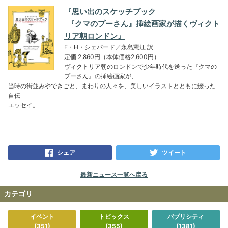
『思い出のスケッチブック
『クマのプーさん』挿絵画家が描くヴィクト
リア朝ロンドン』
E・H・シェパード／永島憲江 訳
定価 2,860円（本体価格2,600円）
ヴィクトリア朝のロンドンで少年時代を送った『クマの
プーさん』の挿絵画家が、
当時の街並みやできごと、まわりの人々を、美しいイラストとともに綴った
自伝
エッセイ。
シェア
ツイート
最新ニュース一覧へ戻る
カテゴリ
イベント
トピックス
パブリシティ
(351)
(355)
(1381)