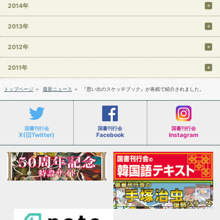
2014年
2013年
2012年
2011年
トップページ
＞
最新ニュース
＞
『思い出のスケッチブック』が各紙で紹介されました。
国書刊行会
国書刊行会
国書刊行会
X(旧Twitter)
Facebook
Instagram