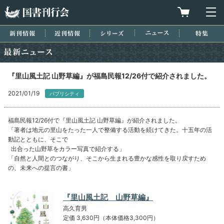
国書刊行会
買物カゴを
メ
新刊情報
近刊情報
シリーズ
ニュース
特集
最新ニュース
『里山風土記 山野草編』が福島民報12/26付で紹介されました。
2021/01/19
パブリシティ
福島民報12/26付で『里山風土記 山野草編』が紹介されました。
「著者は地元の里山をたった一人で整備する活動を続けてきた。十五年の活
動記とともに、そこで
出合った山野草をカラー写真で紹介する」
「自然と人間とのつながり、そこから生まれる豊かな感性を取り戻すため
の、未来への提言の書」
『里山風土記 山野草編』
高久育男
定価 3,630円（本体価格3,300円）