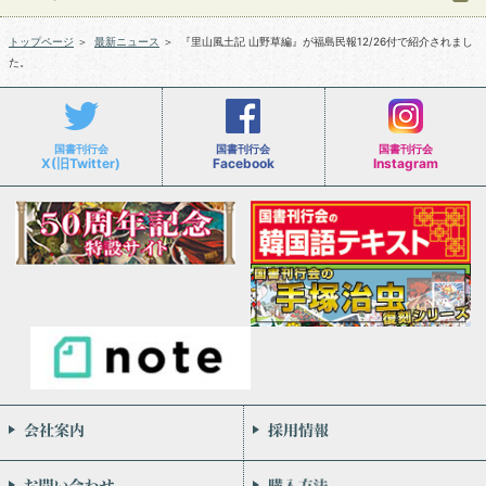
トップページ
＞
最新ニュース
＞
『里山風土記 山野草編』が福島民報12/26付で紹介されまし
た。
国書刊行会
国書刊行会
国書刊行会
X(旧Twitter)
Facebook
Instagram
会社案内
お問い合わせ