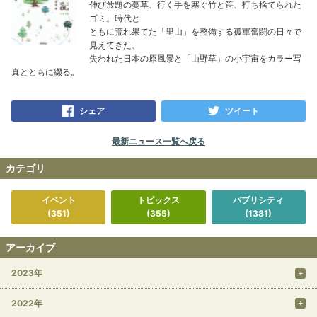
伸び放題の蔓草、行く手を塞ぐ竹と笹、打ち捨てられた
ゴミ。時代と
ともに荒れ果てた「里山」を整備する孤軍奮闘の日々で
見えてきた、
失われた日本の原風景と「山野草」の小宇宙をカラー写
真とともに綴る。
シェア
ツイート
最新ニュース一覧へ戻る
カテゴリ
イベント
トピックス
パブリシティ
(351)
(355)
(1381)
アーカイブ
2023年
2022年