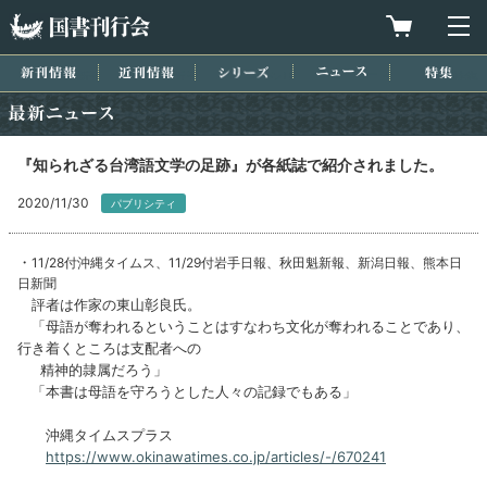
国書刊行会
買物カゴを
メ
新刊情報
近刊情報
シリーズ
ニュース
特集
最新ニュース
『知られざる台湾語文学の足跡』が各紙誌で紹介されました。
2020/11/30
パブリシティ
・
11/28付沖縄タイムス、11/29付岩手日報、秋田魁新報、新潟日報、熊本日
日新聞
評者は作家の東山彰良氏。
「母語が奪われるということはすなわち文化が奪われることであり、
行き着くところは支配者への
精神的隷属だろう」
「本書は母語を守ろうとした人々の記録でもある」
沖縄タイムスプラス
https://www.okinawatimes.co.jp/articles/-/670241