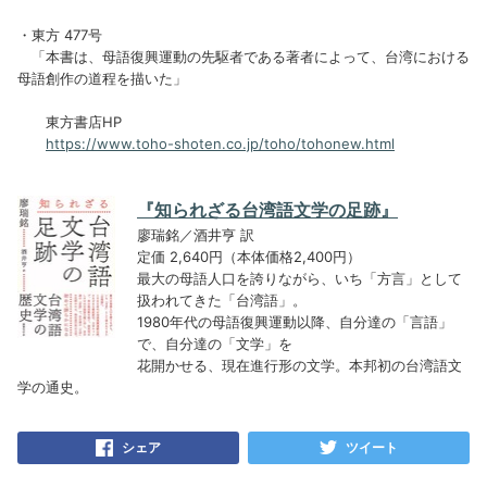
・東方 477号
「本書は、母語復興運動の先駆者である著者によって、台湾における
母語創作の道程を描いた」
東方書店HP
https://www.toho-shoten.co.jp/toho/tohonew.html
『知られざる台湾語文学の足跡』
廖瑞銘／酒井亨 訳
定価 2,640円（本体価格2,400円）
最大の母語人口を誇りながら、いち「方言」として
扱われてきた「台湾語」。
1980年代の母語復興運動以降、自分達の「言語」
で、自分達の「文学」を
花開かせる、現在進行形の文学。本邦初の台湾語文
学の通史。
シェア
ツイート