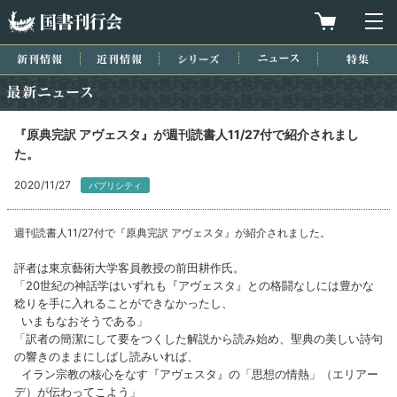
国書刊行会
買物カゴを
メ
新刊情報
近刊情報
シリーズ
ニュース
特集
最新ニュース
『原典完訳 アヴェスタ』が週刊読書人11/27付で紹介されまし
た。
2020/11/27
パブリシティ
週刊読書人11/27付で『原典完訳 アヴェスタ』が紹介されました。
評者は東京藝術大学客員教授の前田耕作氏。
「20世紀の神話学はいずれも『アヴェスタ』との格闘なしには豊かな
稔りを手に入れることができなかったし、
いまもなおそうである」
「訳者の簡潔にして要をつくした解説から読み始め、聖典の美しい詩句
の響きのままにしばし読みいれば、
イラン宗教の核心をなす『アヴェスタ』の「思想の情熱」（エリアー
デ）が伝わってこよう」