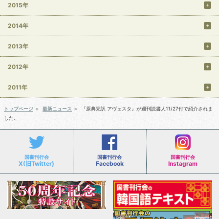
2015年
2014年
2013年
2012年
2011年
トップページ
＞
最新ニュース
＞
『原典完訳 アヴェスタ』が週刊読書人11/27付で紹介されま
した。
国書刊行会
国書刊行会
国書刊行会
X(旧Twitter)
Facebook
Instagram