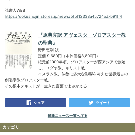
読書人WEB
https://dokushojin.stores.jp/news/5fbf12338a45724ad7b91ff4
『原典完訳 アヴェスタ ゾロアスター教
の聖典』
野田恵剛 訳
定価 9,680円（本体価格8,800円）
紀元前1000年頃、ゾロアスターが西アジアで創始
し、ユダヤ教、キリスト教、
イスラム教、仏教に多大な影響を与えた世界最古の
創唱宗教ゾロアスター教。
その根本テキストが、生きた言葉でよみがえる！
シェア
ツイート
最新ニュース一覧へ戻る
カテゴリ